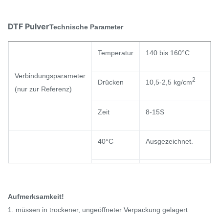
DTF Pulver
Technische Parameter
Temperatur
140 bis 160°C
Verbindungsparameter
2
Drücken
10,5-2,5 kg/cm
(nur zur Referenz)
Zeit
8-15S
40°C
Ausgezeichnet.
Allgemeine
Waschfestigkeit
60°C
Aufmerksamkeit!
90°C
/
1. müssen in trockener, ungeöffneter Verpackung gelagert