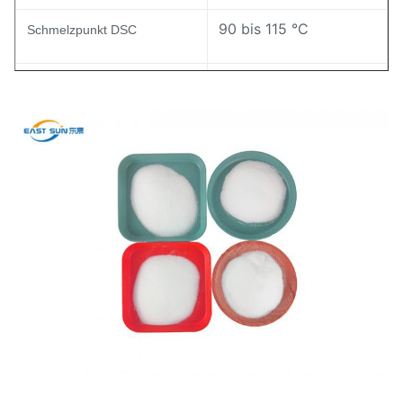
90 bis 115 °C
Schmelzpunkt DSC
28 ± 8 g/10 min
MI-Index ASTM D-1238