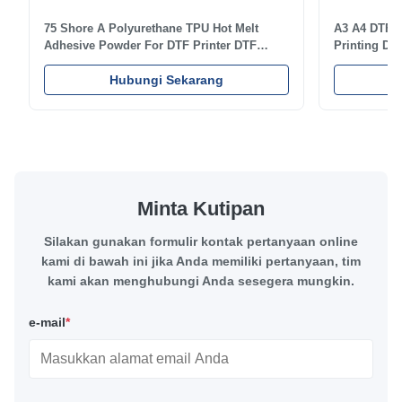
The buyer was very satisfied with the product and left a 5-
75 Shore A Polyurethane TPU Hot Melt
A3 A4 DTF P
star review.
Adhesive Powder For DTF Printer DTF
Printing DTF
Powder Technical Parameters Bonding
application 
Parameters ( reference only) Temperature
Hubungi Sekarang
textile fabri
f*q
F
110-130℃ Press 0.5-1.5 kg/cm2 Time 8-20 S
pattern after
Washing Resistance 40℃ Excellent
to the touch
Apr 21.2026
Washing Resistance 60℃ / Washing
rubbing res
Excellent communication, very fast shipping and great
Resistance 90℃ / DTF Powder Application:
machine ...
...
quality. I am so happy and thankful! I will definitely order
again.
Minta Kutipan
Silakan gunakan formulir kontak pertanyaan online
kami di bawah ini jika Anda memiliki pertanyaan, tim
kami akan menghubungi Anda sesegera mungkin.
e-mail
*