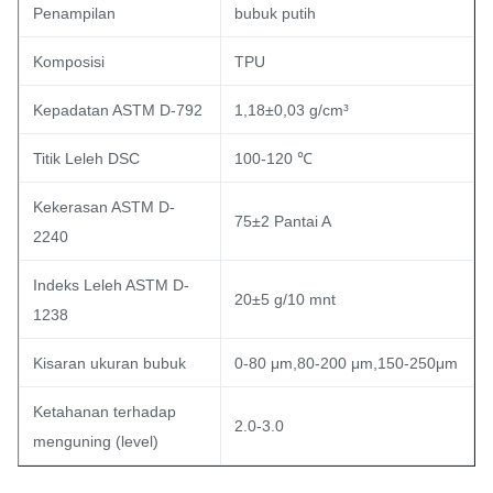
Penampilan
bubuk putih
Komposisi
TPU
Kepadatan ASTM D-792
1,18±0,03 g/cm³
Titik Leleh DSC
100-120 ℃
Kekerasan ASTM D-
75±2 Pantai A
2240
Indeks Leleh ASTM D-
20±5 g/10 mnt
1238
Kisaran ukuran bubuk
0-80 μm,80-200 μm,150-250μm
Ketahanan terhadap
2.0-3.0
menguning (level)