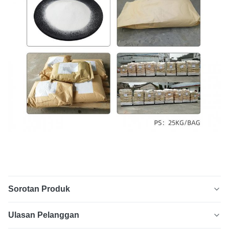
Sorotan Produk
TPU Adhesive DTF Hot Melt Powder Polyurethane
Ulasan Pelanggan
White Apperance TPU DTF Hot Melt Powder