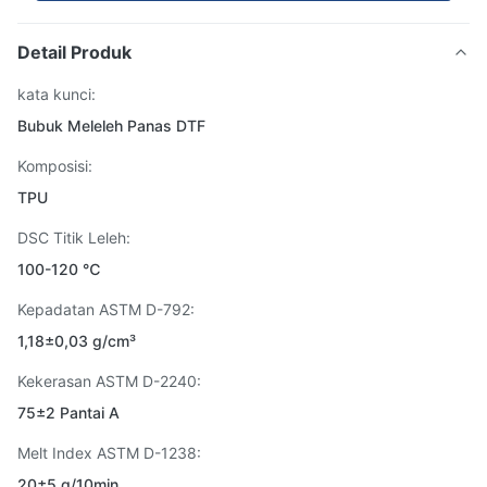
Detail Produk
kata kunci:
Bubuk Meleleh Panas DTF
Komposisi:
TPU
DSC Titik Leleh:
100-120 ℃
Kepadatan ASTM D-792:
1,18±0,03 g/cm³
Kekerasan ASTM D-2240:
75±2 Pantai A
Melt Index ASTM D-1238:
20±5 g/10min