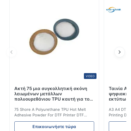
σχεδιασμού και του υποστρώματος, εξασφαλίζοντας
μακροχρόνιες και ασφαλείς μεταφορές. Ευελιξία και
ελαστικότητα: Το TPU είναι γνωστό ...
VIDEO
Ακτή 75 μια συγκολλητική σκόνη
Ταινία A3
λειωμένων μετάλλων
ψηφιακή 
πολυουρεθάνιου TPU καυτή για τον
εκτύπωσης
εκτυπωτή DTF
75 Shore A Polyurethane TPU Hot Melt
A3 A4 DTF PE
Adhesive Powder For DTF Printer DTF
Printing DTF
Powder Technical Parameters Bonding
application A
Parameters ( reference only) Temperature
textile fabri
Επικοινωνήστε τώρα
Ε