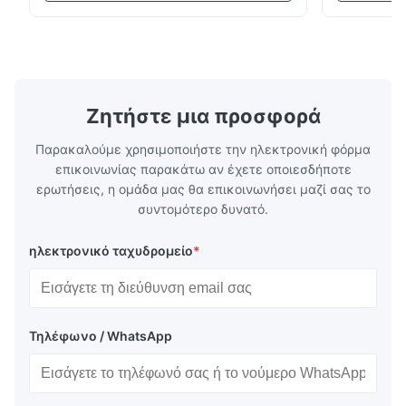
110-130℃ Press 0.5-1.5 kg/cm2 Time 8-20
pattern after
S Washing Resistance 40℃ Excellent
to the touch
Washing Resistance 60℃ / Washing
rubbing res
Resistance 90℃ / DTF Powder Application:
machine ...
...
Ζητήστε μια προσφορά
Παρακαλούμε χρησιμοποιήστε την ηλεκτρονική φόρμα
επικοινωνίας παρακάτω αν έχετε οποιεσδήποτε
ερωτήσεις, η ομάδα μας θα επικοινωνήσει μαζί σας το
συντομότερο δυνατό.
ηλεκτρονικό ταχυδρομείο
*
Τηλέφωνο / WhatsApp