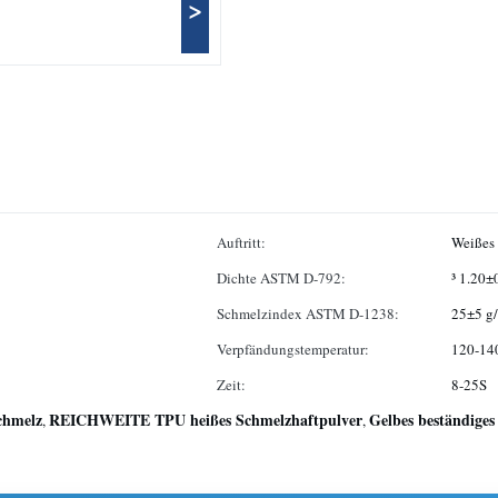
>
Auftritt:
Weißes 
Dichte ASTM D-792:
³ 1.20±
Schmelzindex ASTM D-1238:
25±5 g
Verpfändungstemperatur:
120-1
Zeit:
8-25S
chmelz
REICHWEITE TPU heißes Schmelzhaftpulver
Gelbes beständige
,
,