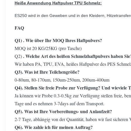
Heiße Anwendung Haftpulver TPU Schmelz:
ES250 wird in den Geweben und in den Kleidern, Hitzetransferd
FAQ
Q1) . Wie über Ihr MOQ Ihres Haftpulvers?
MOQ ist 20 KG/25KG (pro Tasche)
. Welche Art des heißen Schmelzhaftpulvers haben Sie
Q2)
Wir haben PA, TPU, EVA, heißes Haftpulver des PES Schmelz
Q3). Was ist Ihre Teilchengröße?
0-80um, 80-170um, 150um-250um, 200um-400um
Q4). Stellen Sie freie Probe zur Verfügung? Und wieviele 
Ja können wir Probe 0.3-0.5kg zur Verfügung stellen freie, be
Tage und es nehmen 3-7days auf dem Transport.
Q5). Was ist Ihre Vorbereitungs- und Anlaufzeit?
2-7 Tage, abhängig von der Quantität, haben wir fast sicheren 
Q6). Wie zahle ich für meinen Auftrag?