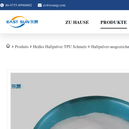
86-0755-89960062
es@esunqy.com
ZU HAUSE
PRODUKTE
Produits
Heißes Haftpulver TPU Schmelz
Haftpulver-ausgezeich