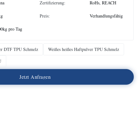
ina
Zertifizierung:
RoHs, REACH
kg
Preis:
Verhandlungsfähig
00kg pro Tag
ver DTF TPU Schmelz
Weißes heißes Haftpulver TPU Schmelz
U
J
e
t
z
t
A
n
f
r
a
g
e
n