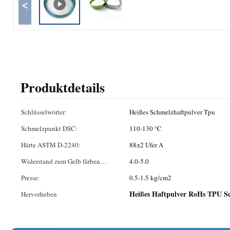
<
Produktdetails
Schlüsselwörter:
Heißes Schmelzhaftpulver Tpu
Schmelzpunkt DSC:
110-130 ℃
Härte ASTM D-2240:
88±2 Ufer A
Widerstand zum Gelb färben
4.0-5.0
(Niveau):
Presse:
0.5-1.5 kg/cm2
Heißes Haftpulver RoHs TPU S
Hervorheben