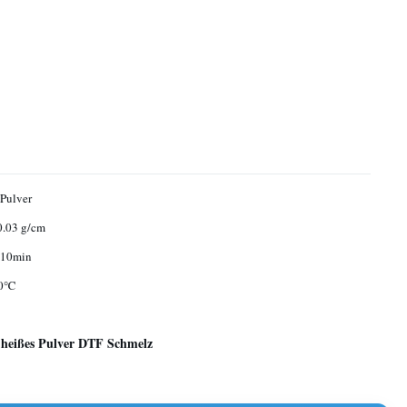
Pulver
0.03 g/cm
/10min
40℃
s heißes Pulver DTF Schmelz