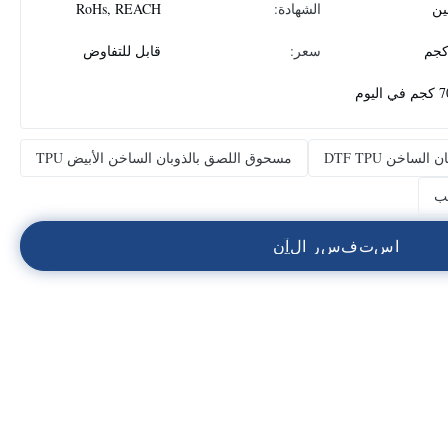
ين
الشهادة:
RoHs, REACH
سعر:
قابل للتفاوض
اليوم
ساخن DTF TPU
مسحوق اللصق بالذوبان الساخن الأبيض TPU
ا
س
ت
ف
س
ر
ا
ل
آ
ن