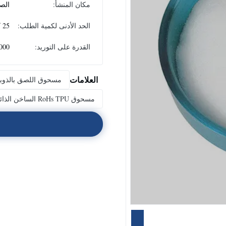
مكان المنشأ:
الص
الحد الأدنى لكمية الطلب:
25 كجم
القدرة على التوريد:
7000 كجم في 
العلامات
مسحوق اللصق بالذوبان ال
مسحوق RoHs TPU الساخن الذائب