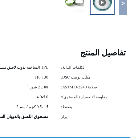
<
تفاصيل المنتج
الكلمات الدالة:
TPU الساخنه نذوب لاصق مسحوق
ميلت بوينت DSC:
110-130
صلابة ASTM D-2240:
88 ± 2 شور أ
مقاومة الاصفرار (المستوى):
4.0-5.0
يضعط:
0.5-1.5 كجم / سم 2
مسحوق اللصق بالذوبان الساخن TPU ب
إبراز