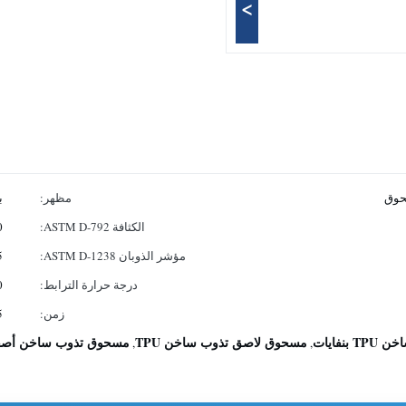
>
مظهر:
ب
الكثافة ASTM D-792:
.20
مؤشر الذوبان ASTM D-1238:
25 ± 
درجة حرارة الترابط:
0
زمن:
25
نفايات
مسحوق لاصق تذوب ساخن TPU
مسحوق تذوب ساخن أصفر F
,
,