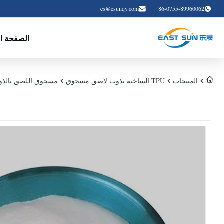
es@esunqy.com
86-0755-89960062
الصفحة ال
المنتجات
TPU الساخنه نذوب لاصق مسحوق
مسحوق اللصق بالذوبان الساخن DTF TPU 