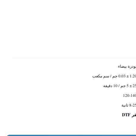
ودرة بيضاء
1 ± 0.03 جم / سم مكعب
5 جم / 10 دقيقة
120-14
8- ثانية
DT