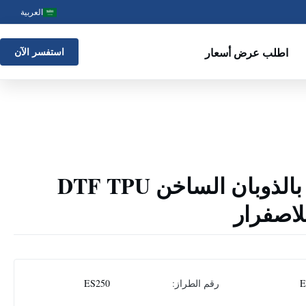
العربية
اطلب عرض أسعار
استفسر الآن
مسحوق اللصق بالذوبان الساخن DTF TPU
لاصفرار
E
رقم الطراز:
ES250