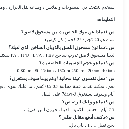
يستخدم ES250 في المنسوجات والملابس ، وطباعة نقل الحرارة ، ومعجون طباعة نقل الحرارة ، ومعجون التدفق ، ومعجون البرنز.
التعليمات
س 1).ماذا عن موك الخاص بك من مسحوق لاصق؟
موك هو 20 كجم / 25 كجم (لكل كيس)
س 2).ما نوع مسحوق اللصق بالذوبان الساخن الذي لديك؟
لدينا مسحوق لاصق تذوب ساخن PA ، TPU ، EVA ، PES.يمكننا منح طلبك لإعطاء النوع المناسب لك.
س 3).ما هو حجم الجسيمات الخاصة بك؟
0-80um ، 80-170um ، 150um-250um ، 200um-400um
س 4).هل تقدمون عينة مجانية؟وكم يوما سوف يستغرق؟
نعم ، يمكننا تقديم عينة مجانية 0.3-0.5 كجم ، ما عليك سوى دفع تكلفة الشحن.سنجعل العينة في غضون 1-2 العمل
أيام وسوف يستغرق 3-7days على النقل.
س 5).ما هو وقتك الرصاص؟
2-7 أيام ، حسب الكمية ، لدينا مخزون آمن تقريبًا ،
س 6).كيف أدفع مقابل طلبي؟
نحن نقبل T / T ، باي بال.