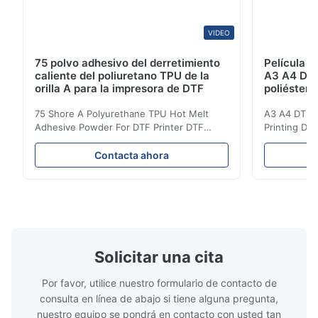
review.
VIDEO
S*x
S
75 polvo adhesivo del derretimiento
Película 
caliente del poliuretano TPU de la
A3 A4 DTF 
May 13.2026
orilla A para la impresora de DTF
poliéster 
The buyer was very satisfied with the product and left a 5-star
de tinta d
75 Shore A Polyurethane TPU Hot Melt
A3 A4 DTF PE
review.
Adhesive Powder For DTF Printer DTF
Printing DTF
Powder Technical Parameters Bonding
application A
Parameters ( reference only) Temperature
textile fabri
S*x
Contacta ahora
S
110-130℃ Press 0.5-1.5 kg/cm2 Time 8-20
pattern after
S Washing Resistance 40℃ Excellent
to the touch
May 13.2026
Washing Resistance 60℃ / Washing
rubbing res
The buyer was very satisfied with the product and left a 5-star
Resistance 90℃ / DTF Powder Application:
machine ...
...
review.
Solicitar una cita
Por favor, utilice nuestro formulario de contacto de
consulta en línea de abajo si tiene alguna pregunta,
nuestro equipo se pondrá en contacto con usted tan