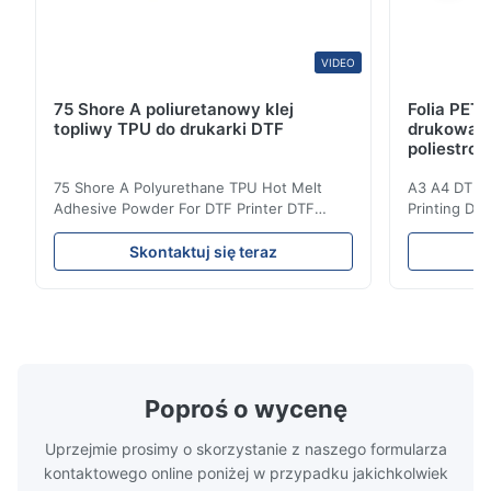
VIDEO
75 Shore A poliuretanowy klej
Folia PET
topliwy TPU do drukarki DTF
drukowani
poliestrow
75 Shore A Polyurethane TPU Hot Melt
A3 A4 DTF PE
Adhesive Powder For DTF Printer DTF
Printing DTF
Powder Technical Parameters Bonding
application A
Parameters ( reference only) Temperature
textile fabri
Skontaktuj się teraz
110-130℃ Press 0.5-1.5 kg/cm2 Time 8-20
pattern after
S Washing Resistance 40℃ Excellent
to the touch
Washing Resistance 60℃ / Washing
rubbing res
Resistance 90℃ / DTF Powder Application:
machine ...
...
Poproś o wycenę
Uprzejmie prosimy o skorzystanie z naszego formularza
kontaktowego online poniżej w przypadku jakichkolwiek