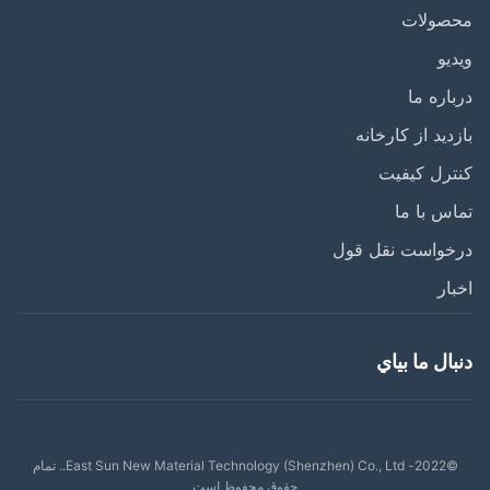
صولات
یو
اره ما
دید از کارخانه
رل کیفیت
س با ما
خواست نقل قول
ار
ال ما بياي
©2022- East Sun New Material Technology (Shenzhen) Co., Ltd.. تمام
حقوق محفوظ است