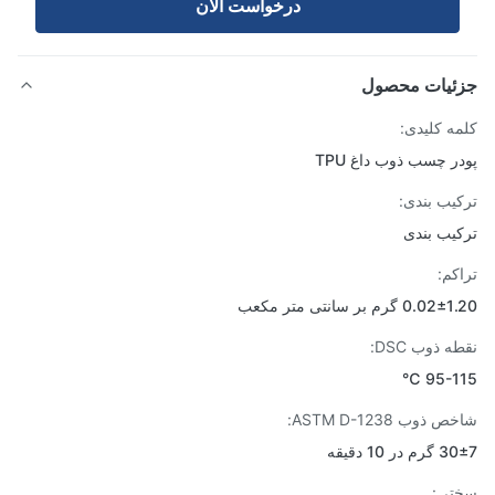
درخواست الان
ئیات محصول
ه کلیدی:
ر چسب ذوب داغ TPU
یب بندی:
یب بندی
کم:
0 گرم بر سانتی متر مکعب
 ذوب DSC:
95-11
ذوب ASTM D-1238:
ر 10 دقیقه
تی: