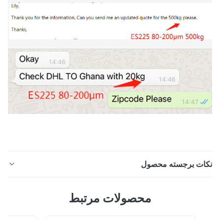
ات برجسته محصول
پوشاک پودر چسب داغ TPU پودر چسب پلی اورتان DTF
محصولات مرتبط
توضیحات پودر چسب ذوب داغ TPU این محصول یک چسب
گرمانرم پودر پلی یورتان ذوب داغ می باشد.احساس نرم و