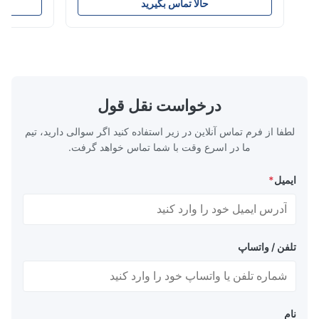
 to peel off. The
Parameters ( reference only) Temperature
حالا تماس بگیرید
ح
t in color, soft
110-130℃ Press 0.5-1.5 kg/cm2 Time 8-20
city, washable,
S Washing Resistance 40℃ Excellent
and-washed and
Washing Resistance 60℃ / Washing
machine ...
Resistance 90℃ / DTF Powder Application:
...
درخواست نقل قول
لطفا از فرم تماس آنلاین در زیر استفاده کنید اگر سوالی دارید، تیم
ما در اسرع وقت با شما تماس خواهد گرفت.
ایمیل
*
تلفن / واتساپ
نام