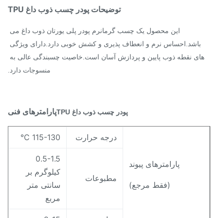
توضیحات پودر چسب ذوب داغ TPU
این محصول یک چسب گرمانرم پودر پلی یورتان ذوب داغ می 
باشد.احساس نرم و انعطاف پذیری و کشش خوبی دارد.دارای ویژگی 
های نقطه ذوب پایین و پردازش آسان است.خاصیت چسبندگی عالی به 
منسوجات دارد.
پارامترهای فنی
پودر چسب ذوب داغ TPU
درجه حرارت
115-130 ℃
0.5-1.5
پارامترهای پیوند
کیلوگرم بر
مطبوعات
(فقط مرجع)
سانتی متر
مربع