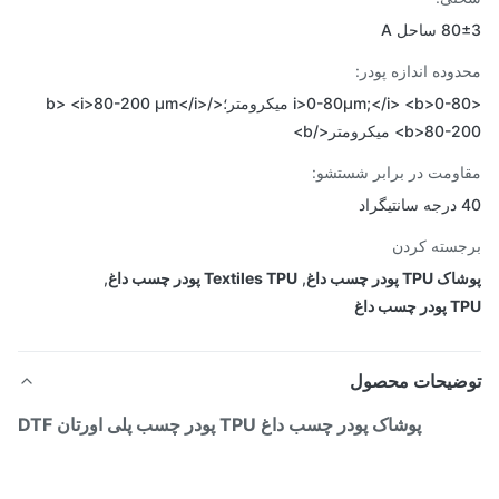
ساحل A
وده اندازه پودر:
<i>0-80μm;</i> <b>0-80 میکرومتر؛</b> <i>80-200 μm</i>
b>80 میکرومتر</b>
ومت در برابر شستشو:
د
سته کردن
 پودر چسب داغ
,
Textiles TPU پودر چسب داغ
,
سب داغ
ضیحات محصول
پوشاک پودر چسب داغ TPU پودر چسب پلی اورتان DTF