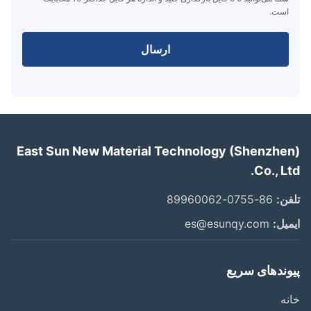
است.
ارسال
East Sun New Material Technology (Shenzhe
Co., L
ن:
86-0755-89960062
یل:
es@esunqy.com
وندهای سریع
ه