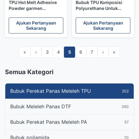
TPU Hot Melt Adhesive
Bubuk TPU Komposisi
Powder garmen
Polyurethane Untuk
Polyurethane DTF
Pencetakan Perpindahan
Adhesive Powder
Panas
Ajukan Pertanyaan
Ajukan Pertanyaan
Sekarang
Sekarang
«
‹
3
4
5
6
7
›
»
Semua Kategori
Bubuk Perekat Panas Meleleh TPU
202
Bubuk Meleleh Panas DTF
360
Bubuk Perekat Panas Meleleh PA
57
Bubuk poliamida
70