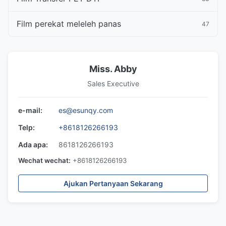
Film perekat meleleh panas
47
Miss. Abby
Sales Executive
e-mail:
es@esunqy.com
Telp:
+8618126266193
Ada apa:
8618126266193
Wechat wechat:
+8618126266193
Ajukan Pertanyaan Sekarang