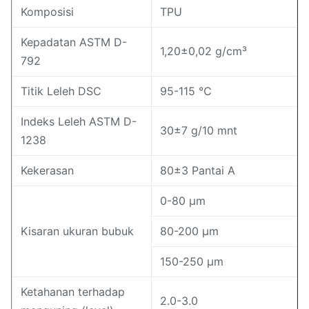
Komposisi
TPU
Kepadatan ASTM D-
1,20±0,02 g/cm³
792
Titik Leleh DSC
95-115 ℃
Indeks Leleh ASTM D-
30±7 g/10 mnt
1238
Kekerasan
80±3 Pantai A
0-80 μm
Kisaran ukuran bubuk
80-200 μm
150-250 μm
Ketahanan terhadap
2.0-3.0