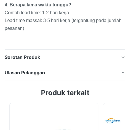
4. Berapa lama waktu tunggu?
Contoh lead time: 1-2 hari kerja
Lead time massal: 3-5 hari kerja (tergantung pada jumlah
pesanan)
Sorotan Produk
Sampel Gratis Polyurethane Hot Melt Adhesive 1Kg
Ulasan Pelanggan
TPU DTF White Powder untuk Perpindahan Panas
Bubuk Putih TPU DTF: ES210 Serbuk Putih TPU
5.0
Produk terkait
DTFKomposisi:Poliuretan Serbuk Putih TPU
Berdasarkan 50 ulasan baru-baru
DTFKeterangan: Produk ini adalah perekat panas
5
100%
meleleh bubuk poliuretan termoplastik.TPU DTF White
4
0
Powder memiliki rasa ...
3
0
2
0
1
0