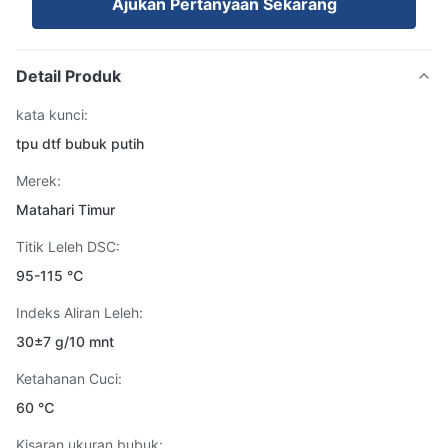
Ajukan Pertanyaan Sekarang
Detail Produk
kata kunci:
tpu dtf bubuk putih
Merek:
Matahari Timur
Titik Leleh DSC:
95-115 ℃
Indeks Aliran Leleh:
30±7 g/10 mnt
Ketahanan Cuci:
60 ℃
Kisaran ukuran bubuk: