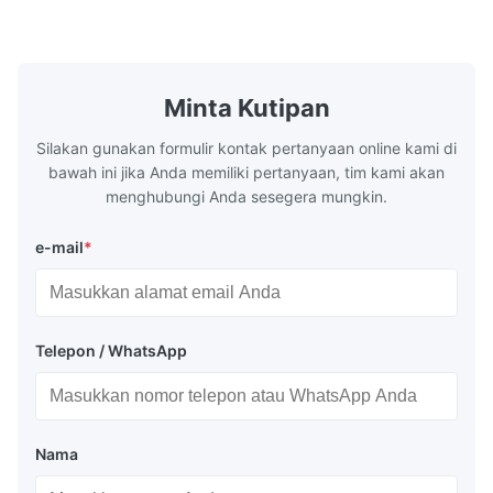
Washing Resistance 60℃ / Washing
rubbing res
Resistance 90℃ / DTF Powder Application:
machine ...
...
Minta Kutipan
Silakan gunakan formulir kontak pertanyaan online kami di
bawah ini jika Anda memiliki pertanyaan, tim kami akan
menghubungi Anda sesegera mungkin.
e-mail
*
Telepon / WhatsApp
Nama