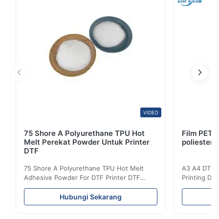
terasa lembut di tangan 3. Perekat lelehan panas ...
VIDEO
75 Shore A Polyurethane TPU Hot
Film PET 
Melt Perekat Powder Untuk Printer
poliester D
DTF
75 Shore A Polyurethane TPU Hot Melt
A3 A4 DTF PE
Adhesive Powder For DTF Printer DTF
Printing DTF
Powder Technical Parameters Bonding
application A
Parameters ( reference only) Temperature
textile fabri
Hubungi Sekarang
110-130℃ Press 0.5-1.5 kg/cm2 Time 8-20
pattern after
S Washing Resistance 40℃ Excellent
to the touch