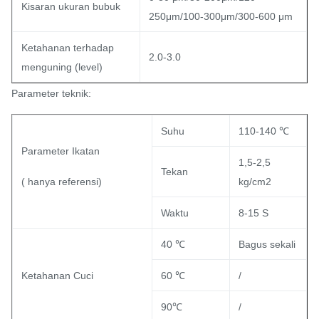
Kisaran ukuran bubuk
250μm/100-300μm/300-600 μm
Ketahanan terhadap
2.0-3.0
menguning (level)
Parameter teknik:
Suhu
110-140 ℃
Parameter Ikatan
1,5-2,5
Tekan
( hanya referensi)
kg/cm2
Waktu
8-15 S
40 ℃
Bagus sekali
Ketahanan Cuci
60 ℃
/
90℃
/