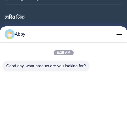
त्वरित लिंक
घर
Abby
उत्पादों
वीडियो
6:35 AM
हमारे बारे में
Good day, what product are you looking for?
फ़ैक्टरी टूर
गुणवत्ता नियंत्रण
हमसे संपर्क करें
एक उद्धरण का अनुरोध करें
समाचार