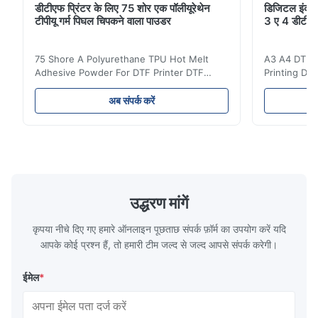
डीटीएफ प्रिंटर के लिए 75 शोर एक पॉलीयूरेथेन
डिजिटल इंकजेट
टीपीयू गर्म पिघल चिपकने वाला पाउडर
3 ए 4 डीटीएफ
75 Shore A Polyurethane TPU Hot Melt
A3 A4 DTF PE
Adhesive Powder For DTF Printer DTF
Printing DTF
Powder Technical Parameters Bonding
application A
Parameters ( reference only) Temperature
textile fabri
अब संपर्क करें
110-130℃ Press 0.5-1.5 kg/cm2 Time 8-20
pattern after
S Washing Resistance 40℃ Excellent
to the touch
Washing Resistance 60℃ / Washing
rubbing res
Resistance 90℃ / DTF Powder Application:
machine was
ES221 is used in textiles and garments,
resistance,
heat transfer printing, heat transfer paste,
glue will n
flocking paste and bronzing paste. DTF
environment
उद्धरण मांगें
Powder Package: Packaging Details:
1. Super in
20kg/bag. Delivery
कृपया नीचे दिए गए हमारे ऑनलाइन पूछताछ संपर्क फ़ॉर्म का उपयोग करें यदि
आपके कोई प्रश्न हैं, तो हमारी टीम जल्द से जल्द आपसे संपर्क करेगी।
ईमेल
*