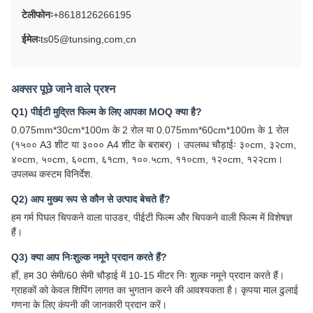
टेलीफोनः
+8618126266195
ईमेलः
ts05@tunsing,com,cn
अक्सर पूछे जाने वाले प्रश्न
Q1) पीईटी मुद्रित फिल्म के लिए आपका MOQ क्या है?
0.075mm*30cm*100m के 2 रोल या 0.075mm*60cm*100m के 1 रोल
(१५०० A3 शीट या ३००० A4 शीट के बराबर) । उपलब्ध चौड़ाईः ३०cm, ३२cm,
४०cm, ५०cm, ६०cm, ६१cm, १००.५cm, ११०cm, १२०cm, १२२cm।
उपलब्ध कस्टम विनिर्देश.
Q2) आप मुख्य रूप से कौन से उत्पाद बेचते हैं?
हम गर्म पिघल चिपकने वाला पाउडर, पीईटी फिल्म और चिपकने वाली फिल्म में विशेषज्ञ
हैं।
Q3) क्या आप निःशुल्क नमूने प्रदान करते हैं?
हाँ, हम 30 सेमी/60 सेमी चौड़ाई में 10-15 मीटर निः शुल्क नमूने प्रदान करते हैं।
ग्राहकों को केवल शिपिंग लागत का भुगतान करने की आवश्यकता है। कृपया माल ढुलाई
गणना के लिए कंपनी की जानकारी प्रदान करें।