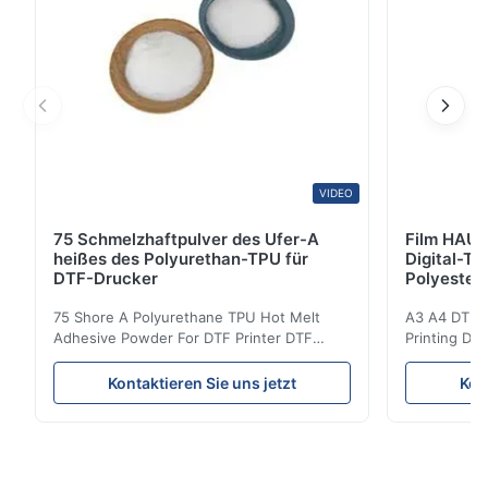
VIDEO
75 Schmelzhaftpulver des Ufer-A
Film HAUS
heißes des Polyurethan-TPU für
Digital-Ti
DTF-Drucker
Polyester
75 Shore A Polyurethane TPU Hot Melt
A3 A4 DTF PE
Adhesive Powder For DTF Printer DTF
Printing DTF
Powder Technical Parameters Bonding
application A
Parameters ( reference only) Temperature
textile fabri
Kontaktieren Sie uns jetzt
Kon
110-130℃ Press 0.5-1.5 kg/cm2 Time 8-20
pattern after
S Washing Resistance 40℃ Excellent
to the touch
Washing Resistance 60℃ / Washing
rubbing res
Resistance 90℃ / DTF Powder Application:
machine ...
...