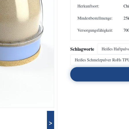
Herkunftsort:
Ch
Mindestbestellmenge:
25
Versorgungsfähigkeit:
700
Schlagworte
Heißes Haftpul
Heißes Schmelzpulver RoHs TP
>