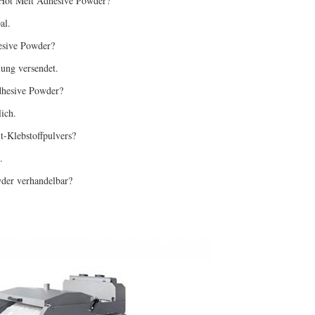
 Hot Melt Adhesive Powder?
al.
hesive Powder?
ung versendet.
dhesive Powder?
ich.
t-Klebstoffpulvers?
.
wder verhandelbar?