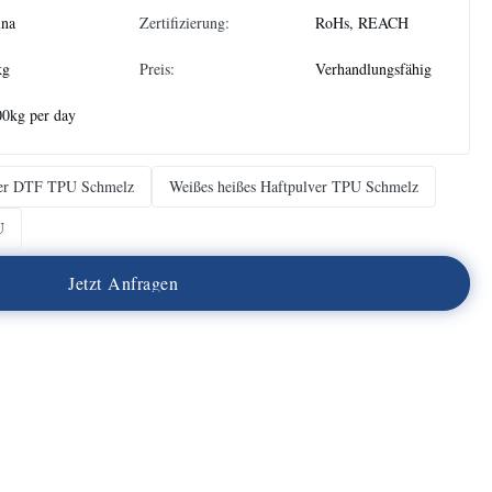
ina
Zertifizierung:
RoHs, REACH
kg
Preis:
Verhandlungsfähig
0kg per day
ver DTF TPU Schmelz
Weißes heißes Haftpulver TPU Schmelz
U
J
e
t
z
t
A
n
f
r
a
g
e
n