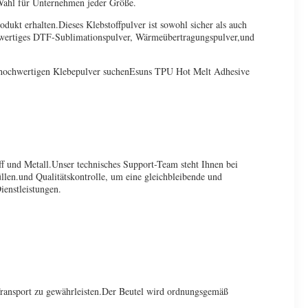
e Wahl für Unternehmen jeder Größe.
ukt erhalten.Dieses Klebstoffpulver ist sowohl sicher als auch
ochwertiges DTF-Sublimationspulver, Wärmeübertragungspulver,und
d hochwertigen Klebepulver suchenEsuns TPU Hot Melt Adhesive
f und Metall.Unser technisches Support-Team steht Ihnen bei
len.und Qualitätskontrolle, um eine gleichbleibende und
ienstleistungen.
ransport zu gewährleisten.Der Beutel wird ordnungsgemäß