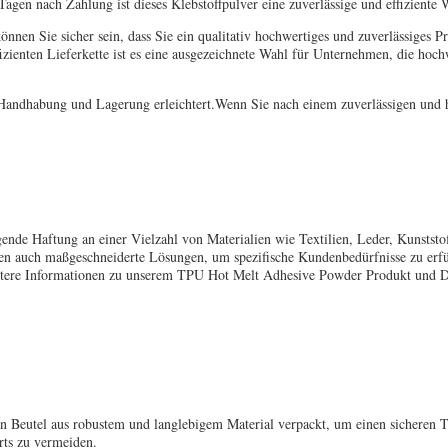
Tagen nach Zahlung ist dieses Klebstoffpulver eine zuverlässige und effizient
 Sie sicher sein, dass Sie ein qualitativ hochwertiges und zuverlässiges Prod
izienten Lieferkette ist es eine ausgezeichnete Wahl für Unternehmen, die h
e Handhabung und Lagerung erleichtert.Wenn Sie nach einem zuverlässigen un
de Haftung an einer Vielzahl von Materialien wie Textilien, Leder, Kunststof
en auch maßgeschneiderte Lösungen, um spezifische Kundenbedürfnisse zu erfül
weitere Informationen zu unserem TPU Hot Melt Adhesive Powder Produkt und D
Beutel aus robustem und langlebigem Material verpackt, um einen sicheren T
rts zu vermeiden.