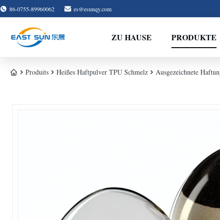
86-0755-89960062
es@esunqy.com
ZU HAUSE
PRODUKTE
Produits
Heißes Haftpulver TPU Schmelz
Ausgezeichnete Haftun