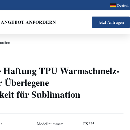
Deutsch
ANGEBOT ANFORDERN
Jetzt Anfragen
mation
te Haftung TPU Warmschmelz-
r Überlegene
keit für Sublimation
un
Modellnummer:
ES225