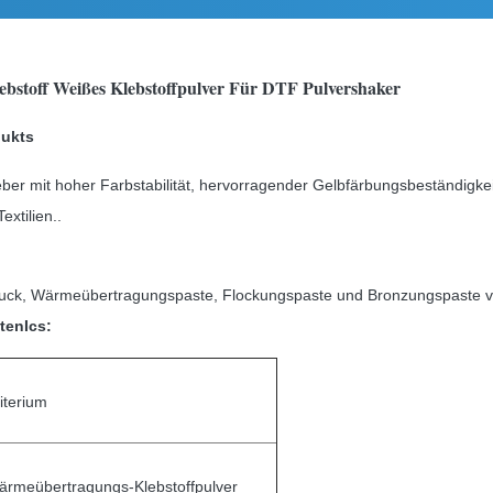
bstoff Weißes Klebstoffpulver Für DTF Pulvershaker
dukts
eber mit hoher Farbstabilität, hervorragender Gelbfärbungsbeständigke
xtilien..
druck, Wärmeübertragungspaste, Flockungspaste und Bronzungspaste 
ften
Ics:
iterium
rmeübertragungs-Klebstoffpulver