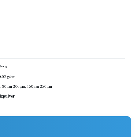
er A
0.02 g/cm
, 80μm-200μm, 150μm-250μm
lzpulver