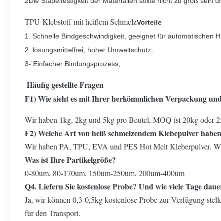
2Die Stapelfestigkeit der Materialien sollte nicht zu groß sein 
TPU-Klebstoff mit heißem Schmelz
Vorteile
1. Schnelle Bindgeschwindigkeit, geeignet für automatischen 
2. lösungsmittelfrei, hoher Umweltschutz;
3- Einfacher Bindungsprozess;
Häufig gestellte Fragen
F1) Wie sieht es mit Ihrer herkömmlichen Verpackung u
Wir haben 1kg, 2kg und 5kg pro Beutel, MOQ ist 20kg oder 2
F2) Welche Art von heiß schmelzendem Klebepulver haben
Wir haben PA, TPU, EVA und PES Hot Melt Kleberpulver. Wir
Was ist Ihre Partikelgröße?
0-80um, 80-170um, 150um-250um, 200um-400um
Q4. Liefern Sie kostenlose Probe? Und wie viele Tage daue
Ja, wir können 0,3-0,5kg kostenlose Probe zur Verfügung stel
für den Transport.