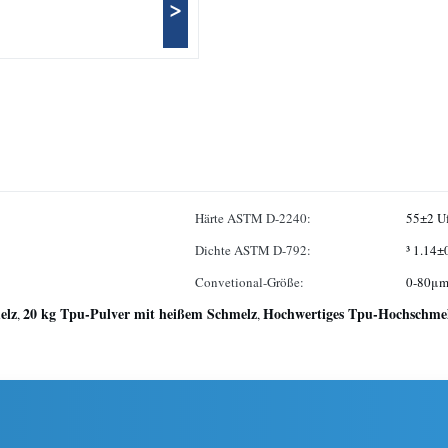
>
Härte ASTM D-2240:
55±2 Uf
Dichte ASTM D-792:
³ 1.14±
Convetional-Größe:
0-80μm
elz
20 kg Tpu-Pulver mit heißem Schmelz
Hochwertiges Tpu-Hochschme
,
,