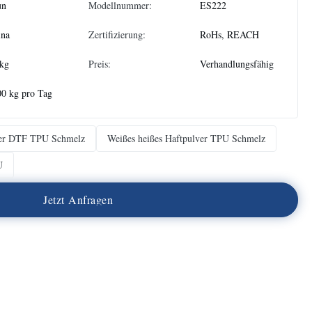
un
Modellnummer:
ES222
ina
Zertifizierung:
RoHs, REACH
 kg
Preis:
Verhandlungsfähig
0 kg pro Tag
ver DTF TPU Schmelz
Weißes heißes Haftpulver TPU Schmelz
U
J
e
t
z
t
A
n
f
r
a
g
e
n