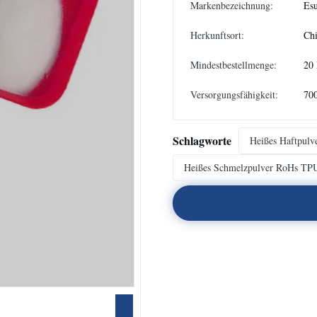
Markenbezeichnung:
Es
Herkunftsort:
Ch
Mindestbestellmenge:
20
Versorgungsfähigkeit:
700
Schlagworte
Heißes Haftpul
Heißes Schmelzpulver RoHs TP