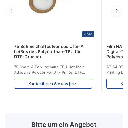
VIDEO
75 Schmelzhaftpulver des Ufer-A
Film HAUS
heißes des Polyurethan-TPU für
Digital-Ti
DTF-Drucker
Polyester
75 Shore A Polyurethane TPU Hot Melt
A3 A4 DTF PE
Adhesive Powder For DTF Printer DTF
Printing DTF
Powder Technical Parameters Bonding
application A
Parameters ( reference only) Temperature
textile fabri
Kontaktieren Sie uns jetzt
Kon
110-130℃ Press 0.5-1.5 kg/cm2 Time 8-20
pattern after
S Washing Resistance 40℃ Excellent
to the touch
Washing Resistance 60℃ / Washing
rubbing res
Resistance 90℃ / DTF Powder Application:
machine ...
...
Bitte um ein Angebot