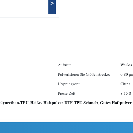
>
Auftritt:
Weißes 
Pulverisieren Sie Größenstrecke:
0-80 μ
Ursprungsort:
China
Presse-Zeit:
8-15 S
Polyurethan-TPU
Heißes Haftpulver DTF TPU Schmelz
Gutes Haftpulver 
,
,