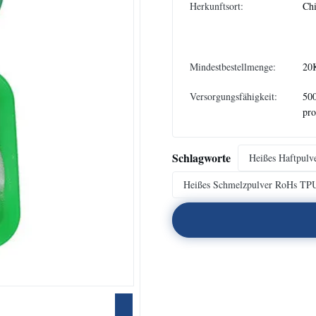
Herkunftsort:
Ch
Mindestbestellmenge:
20
Versorgungsfähigkeit:
50
pr
Schlagworte
Heißes Haftpul
Heißes Schmelzpulver RoHs TP