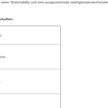
, einen Stretchability und eine ausgezeichnete niedrigtemperaturherst
chaften:
r
g/cm
n