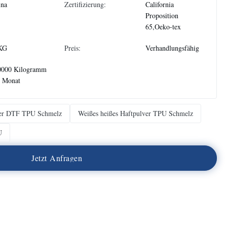
ina
Zertifizierung:
California
Proposition
65,Oeko-tex
KG
Preis:
Verhandlungsfähig
0000 Kilogramm
o Monat
ver DTF TPU Schmelz
Weißes heißes Haftpulver TPU Schmelz
U
J
e
t
z
t
A
n
f
r
a
g
e
n