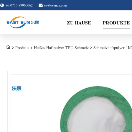
86-0755-89960062
es@esunqy.com
ZU HAUSE
PRODUKTE
Produits
Heißes Haftpulver TPU Schmelz
Schmelzhaftpulver 1KG