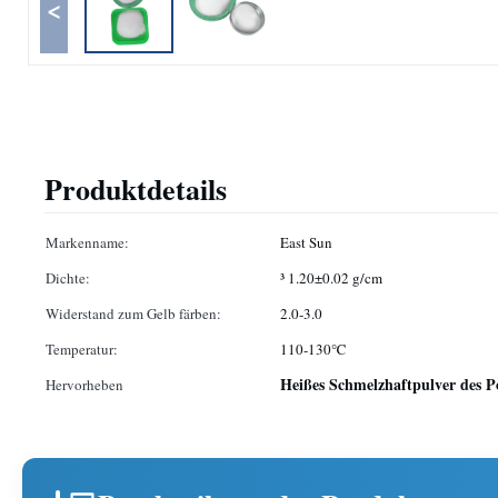
<
Produktdetails
Markenname:
East Sun
Dichte:
³ 1.20±0.02 g/cm
Widerstand zum Gelb färben:
2.0-3.0
Temperatur:
110-130℃
Heißes Schmelzhaftpulver des 
Hervorheben