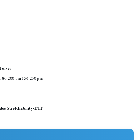
Pulver
m 80-200 μm 150-250 μm
des Stretchability-DTF