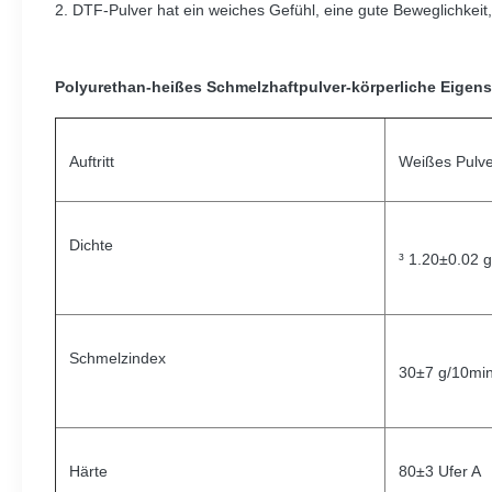
2. DTF-Pulver hat ein weiches Gefühl, eine gute Beweglichkeit
Polyurethan-heißes Schmelzhaftpulver-körperliche Eigens
Auftritt
Weißes Pulve
Dichte
³ 1.20±0.02 
Schmelzindex
30±7 g/10mi
Härte
80±3 Ufer A