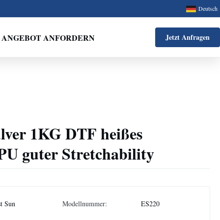
Deutsch
ANGEBOT ANFORDERN
Jetzt Anfragen
lver 1KG DTF heißes
U guter Stretchability
t Sun
Modellnummer:
ES220