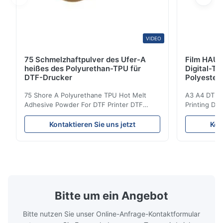
VIDEO
75 Schmelzhaftpulver des Ufer-A
Film HAUS
heißes des Polyurethan-TPU für
Digital-Ti
DTF-Drucker
Polyester
75 Shore A Polyurethane TPU Hot Melt
A3 A4 DTF PE
Adhesive Powder For DTF Printer DTF
Printing DTF
Powder Technical Parameters Bonding
application A
Parameters ( reference only) Temperature
textile fabri
Kontaktieren Sie uns jetzt
Kon
110-130℃ Press 0.5-1.5 kg/cm2 Time 8-20
pattern after
S Washing Resistance 40℃ Excellent
to the touch
Washing Resistance 60℃ / Washing
rubbing res
Resistance 90℃ / DTF Powder Application:
machine ...
...
Bitte um ein Angebot
Bitte nutzen Sie unser Online-Anfrage-Kontaktformular