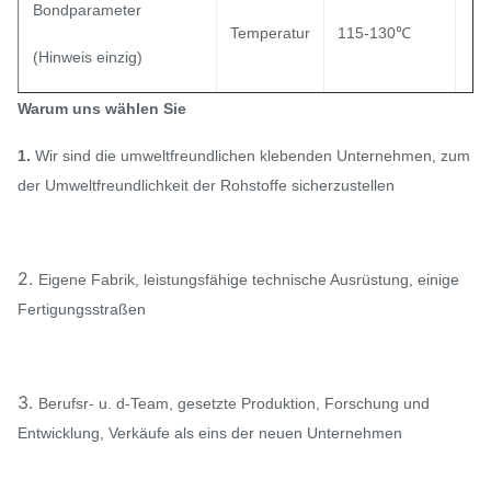
Bondparameter
Auftritt
Weißes Pulver
Temperatur
115-130℃
(Hinweis einzig)
Pulverisieren Sie
0-80 μm, 80-200 μm, μm
Warum uns wählen Sie
Größenstrecke
150-250
Presse
0.5-1.5 kg/cm2
1.
Wir sind die umweltfreundlichen klebenden Unternehmen, zum
Widerstand zum Gelb färben
der Umweltfreundlichkeit der Rohstoffe sicherzustellen
Zeit
8-15 S
2.0-3.0
(Niveau)
Waschender Widerstand
40℃
Ausgezeichnet
2.
Eigene Fabrik, leistungsfähige technische Ausrüstung, einige
Fertigungsstraßen
Waschender Widerstand
60℃
/
Waschender Widerstand
90℃
/
3.
Berufsr- u. d-Team, gesetzte Produktion, Forschung und
Entwicklung, Verkäufe als eins der neuen Unternehmen