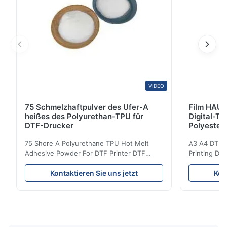
VIDEO
75 Schmelzhaftpulver des Ufer-A
Film HAUS
heißes des Polyurethan-TPU für
Digital-Ti
DTF-Drucker
Polyester
75 Shore A Polyurethane TPU Hot Melt
A3 A4 DTF PE
Adhesive Powder For DTF Printer DTF
Printing DTF
Powder Technical Parameters Bonding
application A
Parameters ( reference only) Temperature
textile fabri
Kontaktieren Sie uns jetzt
Kon
110-130℃ Press 0.5-1.5 kg/cm2 Time 8-20
pattern after
S Washing Resistance 40℃ Excellent
to the touch
Washing Resistance 60℃ / Washing
rubbing res
Resistance 90℃ / DTF Powder Application:
machine ...
...