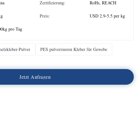
ina
Zertifizierung:
RoHs, REACH
kg
Preis:
USD 2.9-5.5 per kg
00kg pro Tag
elzkleber-Pulver
PES pulverisieren Kleber für Gewebe
J
e
t
z
t
A
n
f
r
a
g
e
n