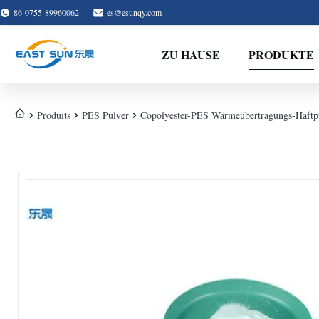
86-0755-89960062
es@esunqy.com
ZU HAUSE
PRODUKTE
Produits
PES Pulver
Copolyester-PES Wärmeübertragungs-Haftpu