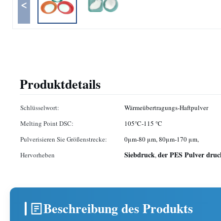
<
Produktdetails
Schlüsselwort:
Wärmeübertragungs-Haftpulver
Melting Point DSC:
105℃-115 ℃
Pulverisieren Sie Größenstrecke:
0μm-80 μm, 80μm-170 μm,
Siebdruck
der PES Pulver druc
Hervorheben
,
Beschreibung des Produkts