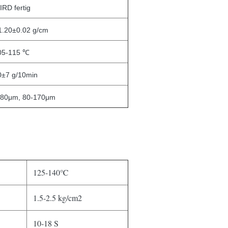
IRD fertig
 1.20±0.02 g/cm
05-115 ℃
0±7 g/10min
-80μm, 80-170μm
125-140℃
1.5-2.5 kg/cm2
10-18 S