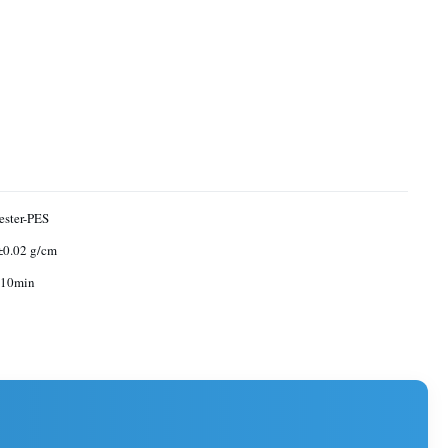
ester-PES
±0.02 g/cm
/10min