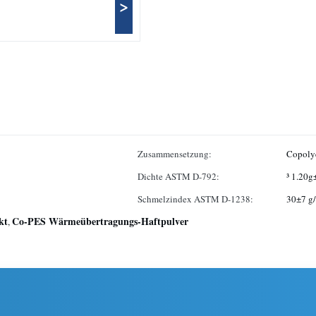
>
Zusammensetzung:
Copoly
Dichte ASTM D-792:
³ 1.20g
Schmelzindex ASTM D-1238:
30±7 g
kt
Co-PES Wärmeübertragungs-Haftpulver
,