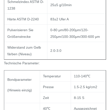
Schmelzindex ASTM D-
25±5 g/10min
1238
Härte ASTM D-2240
83±2 Ufer A
Pulverisieren Sie
0-80 μm/80-200μm/120-
Größenstrecke
250μm/100-300μm/300-600 μm
Widerstand zum Gelb
2.0-3.0
färben (Niveau)
Technische Parameter:
Temperatur
110-140℃
Bondparameter
Presse
1.5-2.5 kg/cm2
(Hinweis einzig)
Zeit
8-15 S
40℃
Ausgezeichnet