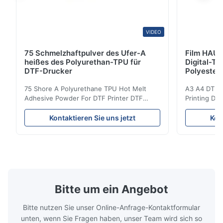
VIDEO
75 Schmelzhaftpulver des Ufer-A
Film HAUS
heißes des Polyurethan-TPU für
Digital-Ti
DTF-Drucker
Polyester
75 Shore A Polyurethane TPU Hot Melt
A3 A4 DTF PE
Adhesive Powder For DTF Printer DTF
Printing DTF
Powder Technical Parameters Bonding
application A
Parameters ( reference only) Temperature
textile fabri
Kontaktieren Sie uns jetzt
Kon
110-130℃ Press 0.5-1.5 kg/cm2 Time 8-20
pattern after
S Washing Resistance 40℃ Excellent
to the touch
Washing Resistance 60℃ / Washing
rubbing res
Resistance 90℃ / DTF Powder Application:
machine ...
...
Bitte um ein Angebot
Bitte nutzen Sie unser Online-Anfrage-Kontaktformular
unten, wenn Sie Fragen haben, unser Team wird sich so