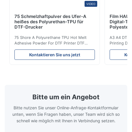
VIDEO
75 Schmelzhaftpulver des Ufer-A
Film HAUS
heißes des Polyurethan-TPU für
Digital-Ti
DTF-Drucker
Polyester
75 Shore A Polyurethane TPU Hot Melt
A3 A4 DTF PE
Adhesive Powder For DTF Printer DTF
Printing DTF
Powder Technical Parameters Bonding
application A
Parameters ( reference only) Temperature
textile fabri
Kontaktieren Sie uns jetzt
Kon
110-130℃ Press 0.5-1.5 kg/cm2 Time 8-20
pattern after
S Washing Resistance 40℃ Excellent
to the touch
Washing Resistance 60℃ / Washing
rubbing res
Resistance 90℃ / DTF Powder Application:
machine ...
...
Bitte um ein Angebot
Bitte nutzen Sie unser Online-Anfrage-Kontaktformular
unten, wenn Sie Fragen haben, unser Team wird sich so
schnell wie möglich mit Ihnen in Verbindung setzen.