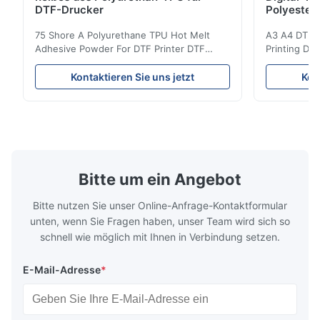
DTF-Drucker
Polyester
75 Shore A Polyurethane TPU Hot Melt
A3 A4 DTF PE
Adhesive Powder For DTF Printer DTF
Printing DTF
Powder Technical Parameters Bonding
application A
Parameters ( reference only) Temperature
textile fabri
Kontaktieren Sie uns jetzt
Kon
110-130℃ Press 0.5-1.5 kg/cm2 Time 8-20
pattern after
S Washing Resistance 40℃ Excellent
to the touch
Washing Resistance 60℃ / Washing
rubbing res
Resistance 90℃ / DTF Powder Application:
machine ...
...
Bitte um ein Angebot
Bitte nutzen Sie unser Online-Anfrage-Kontaktformular
unten, wenn Sie Fragen haben, unser Team wird sich so
schnell wie möglich mit Ihnen in Verbindung setzen.
E-Mail-Adresse
*