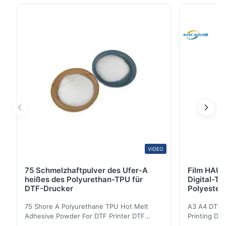
thermoplastischen heiße Schmelze Polyurethan-
Pulvers TPU-Schwarzen klebend. Sie hat die spezielle
Funktion des Verhinderns der Farbmigration
(Antisublimation) des Gewebes. ...
VIDEO
75 Schmelzhaftpulver des Ufer-A
Film HAUS
heißes des Polyurethan-TPU für
Digital-Ti
DTF-Drucker
Polyester
75 Shore A Polyurethane TPU Hot Melt
A3 A4 DTF PE
Adhesive Powder For DTF Printer DTF
Printing DTF
Powder Technical Parameters Bonding
application A