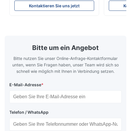
Parameters ( reference only) Temperature
textile fabri
Kontaktieren Sie uns jetzt
Kon
110-130℃ Press 0.5-1.5 kg/cm2 Time 8-20
pattern after
S Washing Resistance 40℃ Excellent
to the touch
Washing Resistance 60℃ / Washing
rubbing res
Resistance 90℃ / DTF Powder Application:
machine ...
...
Bitte um ein Angebot
Bitte nutzen Sie unser Online-Anfrage-Kontaktformular
unten, wenn Sie Fragen haben, unser Team wird sich so
schnell wie möglich mit Ihnen in Verbindung setzen.
E-Mail-Adresse
*
Telefon / WhatsApp