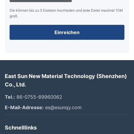
Sie können bis zu 5 Dateien hochladen und jede Datei maximal 10M
groß.
Einreichen
East Sun New Material Technology (Shenzhen)
Co., Ltd.
Tel.:
86-0755-89960062
E-Mail-Adresse:
es@esunqy.com
Schnelllinks