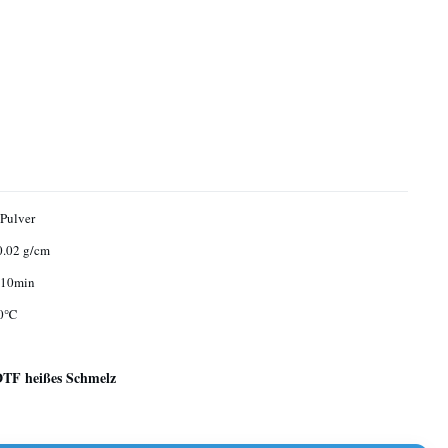
Pulver
0.02 g/cm
/10min
30℃
DTF heißes Schmelz