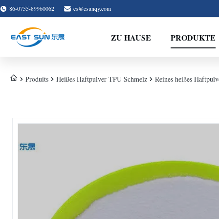
86-0755-89960062
es@esunqy.com
ZU HAUSE
PRODUKTE
Produits
Heißes Haftpulver TPU Schmelz
Reines heißes Haftpul