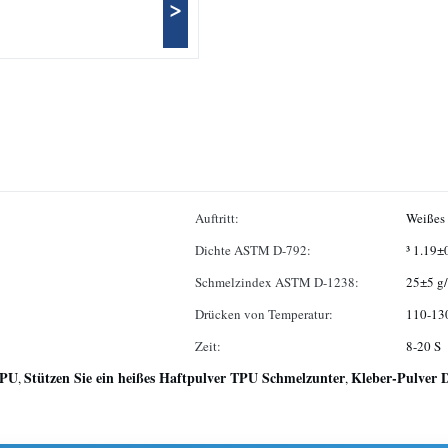
>
Auftritt:
Weißes 
Dichte ASTM D-792:
³ 1.19±
Schmelzindex ASTM D-1238:
25±5 g
Drücken von Temperatur:
110-1
Zeit:
8-20 S
TPU
Stützen Sie ein heißes Haftpulver TPU Schmelzunter
Kleber-Pulver 
,
,