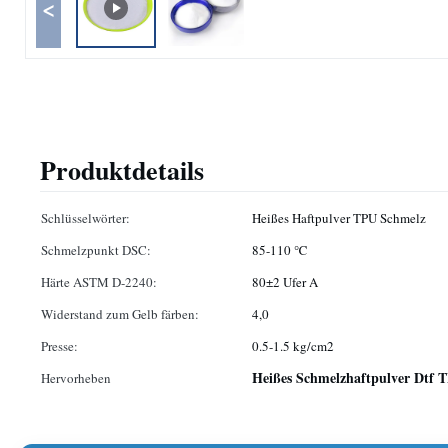
<
Produktdetails
Schlüsselwörter:
Heißes Haftpulver TPU Schmelz
Schmelzpunkt DSC:
85-110 ℃
Härte ASTM D-2240:
80±2 Ufer A
Widerstand zum Gelb färben:
4,0
Presse:
0.5-1.5 kg/cm2
Heißes Schmelzhaftpulver Dtf 
Hervorheben