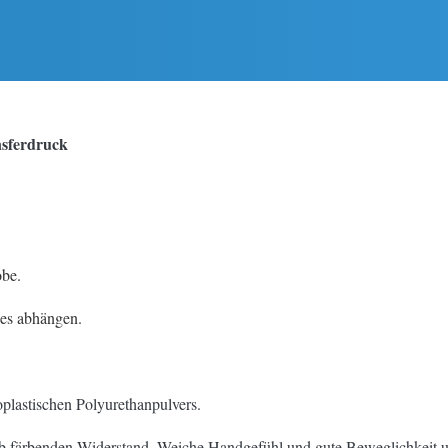
nsferdruck
obe.
ges abhängen.
plastischen Polyurethanpulvers.
lb färbenden Widerstand. Weiche Handgefühl und gute Beweglichkeit un