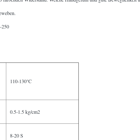
Geweben.
0-250
110-130℃
0.5-1.5 kg/cm2
8-20 S