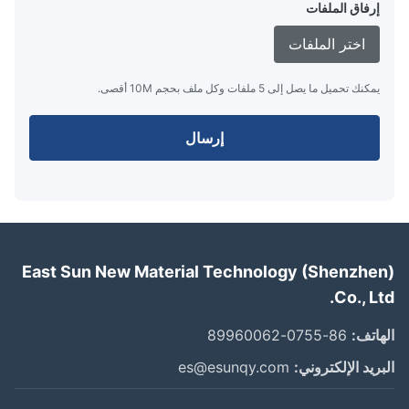
إرفاق الملفات
اختر الملفات
يمكنك تحميل ما يصل إلى 5 ملفات وكل ملف بحجم 10M أقصى.
إرسال
East Sun New Material Technology (Shenzhe
Co., L
اتف:
86-0755-89960062
ريد الإلكتروني:
es@esunqy.com