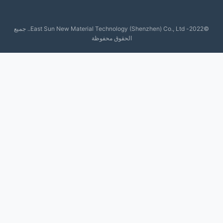
©2022- East Sun New Material Technology (Shenzhen) Co., Ltd.. جميع
الحقوق محفوظة