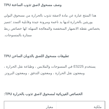
وصف مسحوق لاصق تذوب الساخنة TPU
هذا المنتج عبارة عن مادة لاصقة تذوب بالحرارة من مسحوق البولي
يوريثين بالحرارة.لديها يد ناعمة ومرونة جيدة وقابلية التمدد ؛تتميز
بخصائص نقطة الانصهار المنخفضة والمعالجة السهلة ؛لها خصائص ربط
ممتازة بالمنسوجات.
تطبيقات مسحوق اللصق بالذوبان الساخن TPU
يستخدم ES225 في المنسوجات والملابس ، وطباعة نقل الحرارة ،
ومعجون نقل الحرارة ، ومعجون التدفق ، ومعجون البرونز.
الخصائص الفيزيائية لمسحوق لاصق تذوب بالحرارة TPU:
لكية
معيار