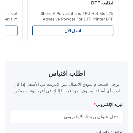
لطابعة DTF
 Digital Inkjet
75 Shore A Polyurethane TPU Hot Melt
m ​ dtf pet film
Adhesive Powder For DTF Printer DTF
for all kinds of
Powder Technical Parameters Bonding
 to peel off. The
Parameters ( reference only) Temperature
اتصل الآن
t in color, soft
110-130℃ Press 0.5-1.5 kg/cm2 Time 8-20
city, washable,
S Washing Resistance 40℃ Excellent
and-washed and
Washing Resistance 60℃ / Washing
machine ...
Resistance 90℃ / DTF Powder Application:
...
اطلب اقتباس
يرجى استخدام نموذج الاتصال عبر الإنترنت في الأسفل إذا كان
لديك أي أسئلة، وسوف يعود فريقنا إليك في أقرب وقت ممكن.
البريد الإلكتروني
*
الهاتف / واتساب