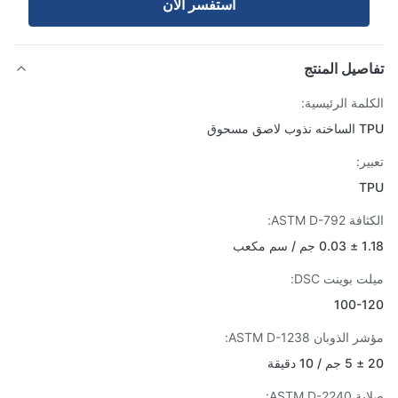
استفسر الآن
صيل المنتج
لمة الرئيسية:
 لاصق مسحوق
ر:
T
ASTM D-792:
 سم مكعب
 بوينت DSC:
100-1
الذوبان ASTM D-1238:
قة
ASTM D-22: