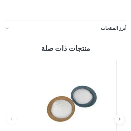
ز المنتجات
مسحوق لاصق أسود DTF TPU تذوب ساخن لطباعة نقل
منتجات ذات صلة
الأقمشة مسحوق DTF أسودوصف المنتج هذا المنتج عبارة عن
مادة لاصقة تذوب بالحرارة من مادة البولي يوريثين بالحرارة
لسوداء.لها وظيفة خاصة تتمثل في منع هجرة الألوان (مقاومة
التسامي) للنسيج.شعور يدوي ناعم ، ومرونة جيدة ، وقابلية
للتمدد ، وإمكانية معالجة ممتازة ف...