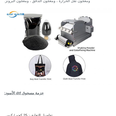
ومعجون نقل الحرارة ، ومعجون التدفق ، ومعجون البرونز.
حزمة مسحوق dtf الأسود:
تفاصيل التغليف: 25 كجم / كيس.