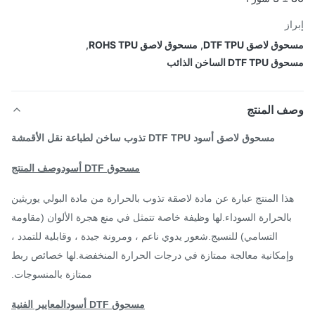
از
ق لاصق DTF TPU
,
مسحوق لاصق ROHS TPU
,
DTF  الساخن الذائب
ف المنتج
مسحوق لاصق أسود DTF TPU تذوب ساخن لطباعة نقل الأقمشة
مسحوق DTF أسود
وصف المنتج
ذا المنتج عبارة عن مادة لاصقة تذوب بالحرارة من مادة البولي يوريثين
بالحرارة السوداء.لها وظيفة خاصة تتمثل في منع هجرة الألوان (مقاومة
التسامي) للنسيج.شعور يدوي ناعم ، ومرونة جيدة ، وقابلية للتمدد ،
إمكانية معالجة ممتازة في درجات الحرارة المنخفضة.لها خصائص ربط
ممتازة بالمنسوجات.
مسحوق DTF أسود
المعايير الفنية