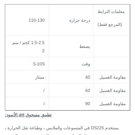
معلمات الترابط
درجة حرارة
110-130
(المرجع فقط)
1.5-2.5 كجم / سم
يضعط
2
وقت
5-10S
قاومة الغسيل
40
ممتاز
قاومة الغسيل
60
/
قاومة الغسيل
90
/
تطبيق مسحوق dtf الأسود:
يستخدم DS225 في المنسوجات والملابس ، وطباعة نقل الحرارة ،