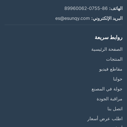
اتف:
86-0755-89960062
ريد الإلكتروني:
es@esunqy.com
ابط سريعة
فحة الرئيسية
نتجات
طع فيديو
نا
ة في المصنع
قبة الجودة
ل بنا
لب عرض أسعار