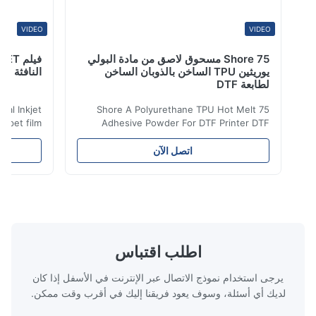
VIDEO
VIDEO
75 Shore مسحوق لاصق من مادة البولي
يوريثين TPU الساخن بالذوبان الساخن
النافثة للحبر في
لطابعة DTF
 Digital Inkjet
75 Shore A Polyurethane TPU Hot Melt
m ​ dtf pet film
Adhesive Powder For DTF Printer DTF
for all kinds of
Powder Technical Parameters Bonding
 to peel off. The
Parameters ( reference only) Temperature
اتصل الآن
t in color, soft
110-130℃ Press 0.5-1.5 kg/cm2 Time 8-20
city, washable,
S Washing Resistance 40℃ Excellent
and-washed and
Washing Resistance 60℃ / Washing
machine ...
Resistance 90℃ / DTF Powder Application:
...
اطلب اقتباس
يرجى استخدام نموذج الاتصال عبر الإنترنت في الأسفل إذا كان
لديك أي أسئلة، وسوف يعود فريقنا إليك في أقرب وقت ممكن.