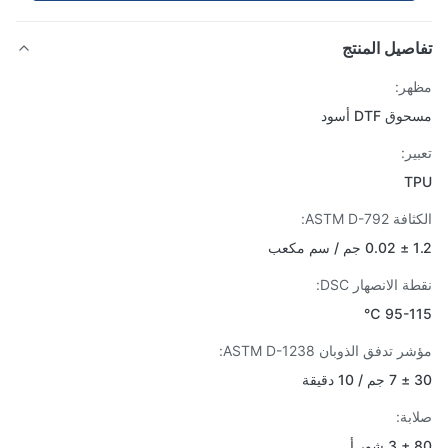
صيل المنتج
ر:
 DTF أسود
ر:
T
ASTM D-792:
كعب
 الانصهار DSC:
95-11
تدفق الذوبان ASTM D-1238:
قة
بة:
أ