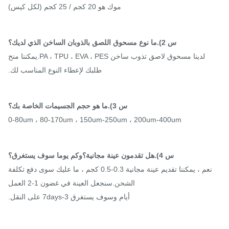
موك هو 20 كجم / 25 كجم (لكل كيس)
س 2).ما نوع مسحوق اللصق بالذوبان الساخن الذي لديك؟
لدينا مسحوق لاصق تذوب ساخن PA ، TPU ، EVA ، PES.يمكننا منح
طلبك لإعطاء النوع المناسب لك.
س 3).ما هو حجم الجسيمات الخاصة بك؟
0-80um ، 80-170um ، 150um-250um ، 200um-400um
س 4).هل تقدمون عينة مجانية؟وكم يوما سوف يستغرق؟
نعم ، يمكننا تقديم عينة مجانية 0.3-0.5 كجم ، ما عليك سوى دفع تكلفة
الشحن.سنجعل العينة في غضون 1-2 العمل
أيام وسوف يستغرق 3-7days على النقل.