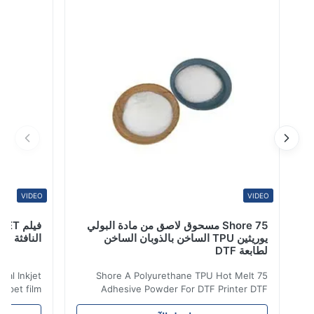
المنتج له خصائص التصاق ممتازة وقابل للغسل للمنتجات
النسيجية هناك حجم تقليدي 0-80 ميكرومتر و 80-170
ميكرومتر لمسحوق PES بودرة لاصقة تذو...
VIDEO
VIDEO
75 Shore مسحوق لاصق من مادة البولي
يوريثين TPU الساخن بالذوبان الساخن
النافثة للحبر في
لطابعة DTF
 Digital Inkjet
75 Shore A Polyurethane TPU Hot Melt
m ​ dtf pet film
Adhesive Powder For DTF Printer DTF
for all kinds of
Powder Technical Parameters Bonding