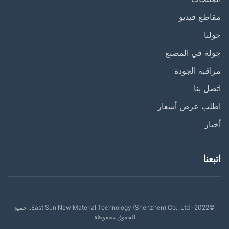
طع فيديو
نا
ة في المصنع
قبة الجودة
ل بنا
لب عرض أسعار
ار
عنا
©2022- East Sun New Material Technology (Shenzhen) Co., Ltd.. جميع
الحقوق محفوظة