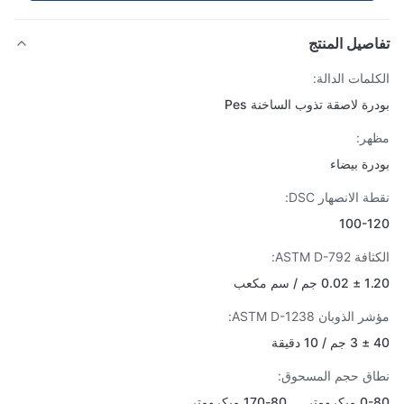
صيل المنتج
لمات الدالة:
رة لاصقة تذوب الساخنة Pes
ر:
رة بيضاء
 الانصهار DSC:
100-1
ASTM D-792:
 / سم مكعب
الذوبان ASTM D-1238:
قة
ق حجم المسحوق:
80-170 ميكرومتر