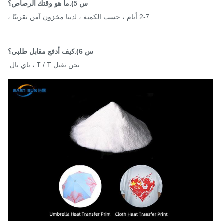
س 5).ما هو وقتك الرصاص؟
2-7 أيام ، حسب الكمية ، لدينا مخزون آمن تقريبًا ،
س 6).كيف أدفع مقابل طلبي؟
نحن نقبل T / T ، باي بال.