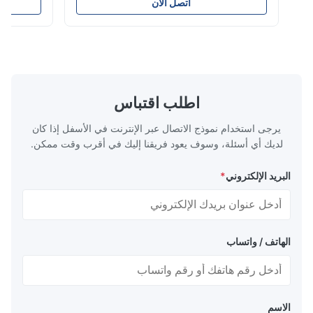
 to peel off. The
Parameters ( reference only) Temperature
اتصل الآن
t in color, soft
110-130℃ Press 0.5-1.5 kg/cm2 Time 8-20
city, washable,
S Washing Resistance 40℃ Excellent
and-washed and
Washing Resistance 60℃ / Washing
machine ...
Resistance 90℃ / DTF Powder Application:
...
اطلب اقتباس
يرجى استخدام نموذج الاتصال عبر الإنترنت في الأسفل إذا كان
لديك أي أسئلة، وسوف يعود فريقنا إليك في أقرب وقت ممكن.
البريد الإلكتروني
*
الهاتف / واتساب
الاسم