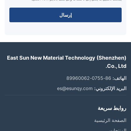
إرسال
East Sun New Material Technology (Shenzhe
Co., L
اتف:
86-0755-89960062
ريد الإلكتروني:
es@esunqy.com
ابط سريعة
فحة الرئيسية
نتجات