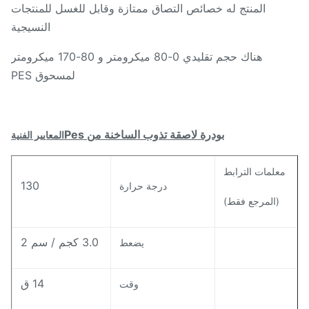
المنتج له خصائص التصاق ممتازة وقابل للغسل للمنتجات
النسيجية
هناك حجم تقليدي 0-80 ميكرومتر و 80-170 ميكرومتر
لمسحوق PES
بودرة لاصقة تذوب الساخنة من Pes
المعايير الفنية
معلمات الترابط
130
درجة حرارة
(المرجع فقط)
3.0 كجم / سم 2
يضعط
14 ق
وقت