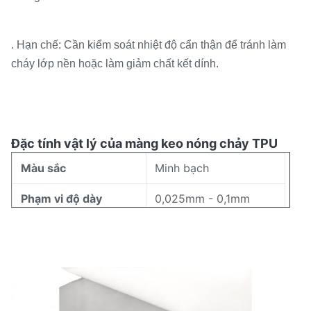
. Hạn chế: Cần kiểm soát nhiệt độ cẩn thận để tránh làm
cháy lớp nền hoặc làm giảm chất kết dính.
Đặc tính vật lý của màng keo nóng chảy TPU
Màu sắc
Minh bạch
Phạm vi độ dày
0,025mm - 0,1mm
Phạm vi chiều rộng
5mm - 1580mm
155-185oC (ISO11357)
Phạm vi nóng chảy
Chỉ số dòng chảy tan
8±3g/10 phút
chảy