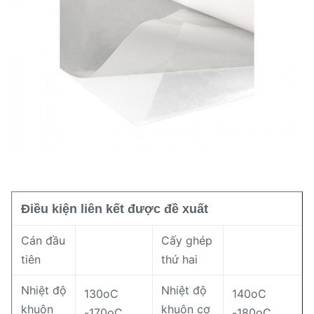
52±2 (Bờ A)
độ cứng
Tỷ lệ
1,15±0,02g/cm³
Điều kiện liên kết được đề xuất
Cán đầu
Cấy ghép
tiên
thứ hai
Nhiệt độ
Nhiệt độ
130oC
140oC
khuôn
khuôn cơ
-170oC
-180oC