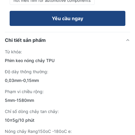
hot melt film for automotive components
Yêu cầu ngay
Chi tiết sản phẩm
Từ khóa:
Phim keo nóng chảy TPU
Độ dày thông thường:
0,03mm-0,15mm
Phạm vi chiều rộng:
5mm-1580mm
Chỉ số dòng chảy tan chảy:
10±5g/10 phút
Nóng chảy Rang150oC -180oC e: