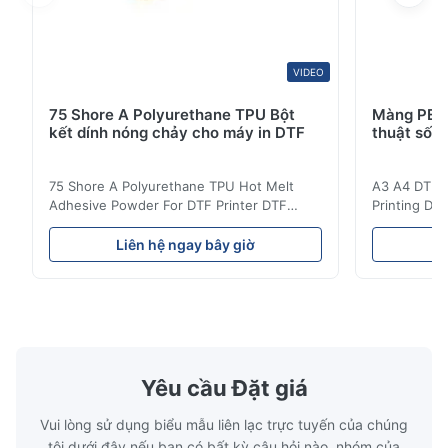
VIDEO
75 Shore A Polyurethane TPU Bột
Màng PET 
kết dính nóng chảy cho máy in DTF
thuật số 
75 Shore A Polyurethane TPU Hot Melt
A3 A4 DTF PE
Adhesive Powder For DTF Printer DTF
Printing DTF
Powder Technical Parameters Bonding
application A
Parameters ( reference only) Temperature
textile fabri
Liên hệ ngay bây giờ
L
110-130℃ Press 0.5-1.5 kg/cm2 Time 8-20
pattern after
S Washing Resistance 40℃ Excellent
to the touch
Washing Resistance 60℃ / Washing
rubbing res
Resistance 90℃ / DTF Powder Application:
machine ...
...
Yêu cầu Đặt giá
Vui lòng sử dụng biểu mẫu liên lạc trực tuyến của chúng
tôi dưới đây nếu bạn có bất kỳ câu hỏi nào, nhóm của