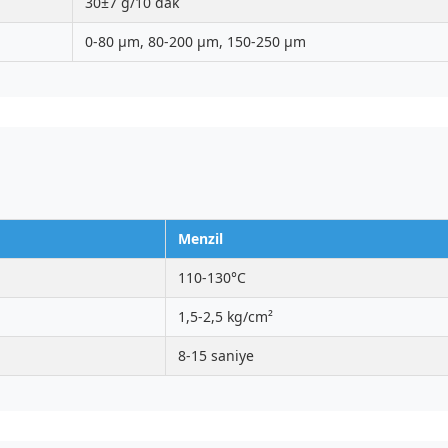
30±7 g/10 dak
0-80 μm, 80-200 μm, 150-250 μm
Menzil
110-130°C
1,5-2,5 kg/cm²
8-15 saniye