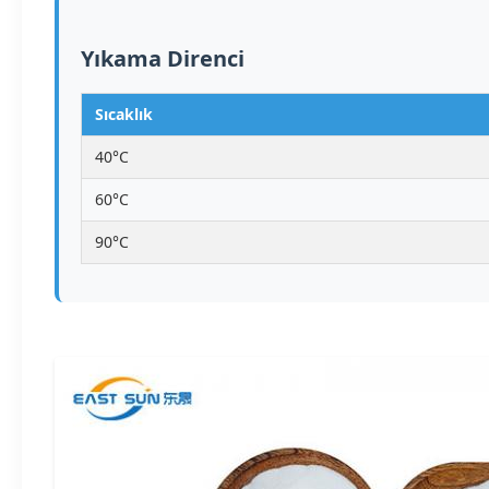
Yıkama Direnci
Sıcaklık
40°C
60°C
90°C