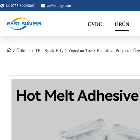
86-0755-89960062
es@esunqy.com
EVDE
ÜRÜN
Ürünler
TPU Sıcak Eriyik Yapışkan Toz
Pamuk ve Polyester Üze