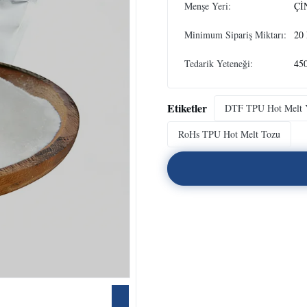
Menşe Yeri:
Çİ
Minimum Sipariş Miktarı:
20
Tedarik Yeteneği:
450
Etiketler
DTF TPU Hot Melt Ya
RoHs TPU Hot Melt Tozu