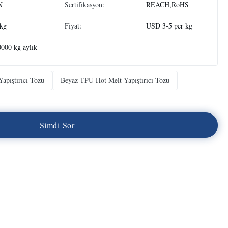
N
Sertifikasyon:
REACH,RoHS
 kg
Fiyat:
USD 3-5 per kg
000 kg aylık
pıştırıcı Tozu
Beyaz TPU Hot Melt Yapıştırıcı Tozu
Ş
i
m
d
i
S
o
r