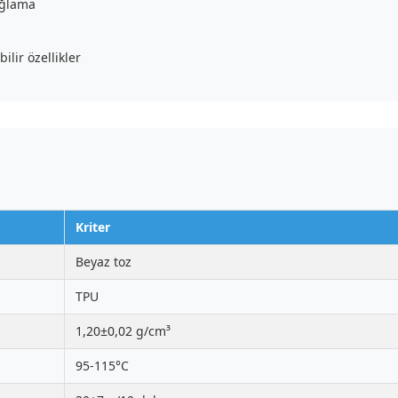
ağlama
ilir özellikler
Kriter
Beyaz toz
TPU
1,20±0,02 g/cm³
95-115°C