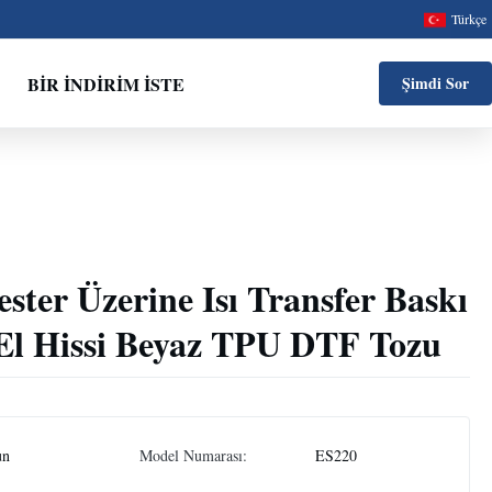
Türkçe
BIR İNDIRIM İSTE
Şimdi Sor
ster Üzerine Isı Transfer Baskı
El Hissi Beyaz TPU DTF Tozu
un
Model Numarası:
ES220