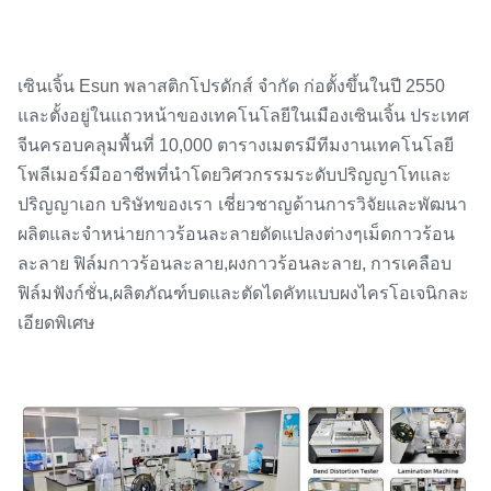
เซินเจิ้น Esun พลาสติกโปรดักส์ จำกัด ก่อตั้งขึ้นในปี 2550
และตั้งอยู่ในแถวหน้าของเทคโนโลยีในเมืองเซินเจิ้น ประเทศ
จีน
ครอบคลุมพื้นที่ 10,000 ตารางเมตร
มีทีมงานเทคโนโลยี
โพลีเมอร์มืออาชีพที่นำโดยวิศวกรรมระดับปริญญาโทและ
ปริญญาเอก บริษัทของเรา
เชี่ยวชาญด้านการวิจัยและพัฒนา
ผลิตและจำหน่ายกาวร้อนละลายดัดแปลงต่างๆ
เม็ดกาวร้อน
ละลาย ฟิล์มกาวร้อนละลาย,
ผงกาวร้อนละลาย, การเคลือบ
ฟิล์มฟังก์ชั่น,
ผลิตภัณฑ์บดและตัดไดคัทแบบผงไครโอเจนิกละ
เอียดพิเศษ