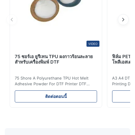
VIDEO
75 ชอร์เอ ยูรีเทน TPU ผงกาวร้อนละลาย
ฟิล์ม PET 
สำหรับเครื่องพิมพ์ DTF
โพลีเอสเตอร
75 Shore A Polyurethane TPU Hot Melt
A3 A4 DTF PE
Adhesive Powder For DTF Printer DTF
Printing DTF
Powder Technical Parameters Bonding
application A
Parameters ( reference only) Temperature
textile fabri
ติดต่อตอนนี้
110-130℃ Press 0.5-1.5 kg/cm2 Time 8-20
pattern after
S Washing Resistance 40℃ Excellent
to the touch
Washing Resistance 60℃ / Washing
rubbing res
Resistance 90℃ / DTF Powder Application:
machine ...
...