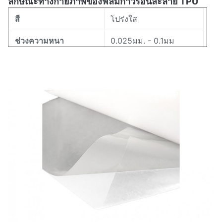
ลักษณะทางกายภาพของฟิล์มกาวร้อนละลาย TPU
สี
โปร่งใส
ช่วงความหนา
0.025มม. - 0.1มม
ช่วงความกว้าง
5 มม. - 1580 มม
155-185 ℃ (ISO11357)
ช่วงการหลอมละลาย
8±3ก./10นาที
ดัชนีการไหลละลาย
52±2 (ฝั่ง A)
ความแข็ง
สัดส่วน
1.15±0.02ก./ซม.3