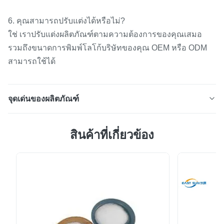
6. คุณสามารถปรับแต่งได้หรือไม่?
ใช่ เราปรับแต่งผลิตภัณฑ์ตามความต้องการของคุณเสมอ
รวมถึงขนาดการพิมพ์โลโก้บริษัทของคุณ OEM หรือ ODM
สามารถใช้ได้
จุดเด่นของผลิตภัณฑ์
ฟิล์มกาวร้อนละลายสองด้าน TPU ที่ทนทาน ยึดเกาะได้ดี
สินค้าที่เกี่ยวข้อง
เยี่ยมสำหรับชุดกีฬาและชุดโยคะ ผ้ายืด ▋คำอธิบายฟิล์มกาว
TPU▋ ผลิตภัณฑ์นี้เป็นฟิล์มกาวร้อนละลายเทอร์โมพลาสติก
ซึ่งได้รับการรองรับด้วยกระดาษลอกออก และสามารถให้
ความร้อนและพลาสติกซ้ำๆ ได้ กาวร้อนละลายนี้มีการยึด
เกาะกับสิ่งทอได้ดีเยี่ยม TPU, PC และ PVC ให้...