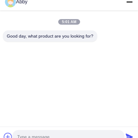
Abby
Produtos
Vídeos
5:01 AM
Sobre Nós
Good day, what product are you looking for?
Visita À Fábrica
Controle De Qualidade
Contacte-Nos
Solicitar Orçamento
Notícias
Segue-Nos.
©2022- East Sun New Material Technology (Shenzhen) Co., Ltd.. Todos