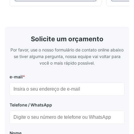
ligamento (referência única) Temperatura
do dtf Pedid
110-130℃ Imprensa 0.5-1.5 kg/cm2 Tempo
de matéria t
8-20 S Resistência de lavagem 40℃
teste padrã
E*w
E
Excelente Resistência de lavagem 60℃ / ...
cor, macia ao
Feb 3.2026
Solicite um orçamento
Super supplier I recommend, fast and very good price.
Por favor, use o nosso formulário de contato online abaixo
se tiver alguma pergunta, nossa equipe vai voltar para
você o mais rápido possível.
e-mail
*
Telefone / WhatsApp
Nome