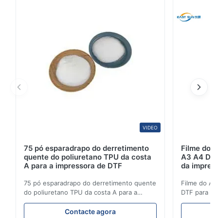
4
0
3
0
2
0
1
0
m*a
M
Apr 28.2026
Highly recommend this manufacturer! Fast logistics with real-
time tracking update. All transfer films and printable vinyl are
true to description with stable crafting performance. Service is
VIDEO
warm, sincere and always helpful.
75 pó esparadrapo do derretimento
Filme do
quente do poliuretano TPU da costa
A3 A4 DTF 
A*z
A
A para a impressora de DTF
da impress
Apr 6.2026
75 pó esparadrapo do derretimento quente
Filme do A
do poliuretano TPU da costa A para a
DTF para a i
The package arrived quickly and was well-packaged. Very
impressora de DTF DTF pulverizam
Filme do A
satisfied, the product matches the description. I recommend
parâmetros técnicos Parâmetros de
aplicação d
Contacte agora
this supplier.