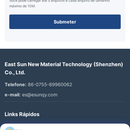
Você pode carregar até 5 arquivos e cada arquivo de tamanho
máximo de 10M.
Submeter
East Sun New Material Technology (Shenzhen)
Co., Ltd.
Telefone:
86-0755-89960062
e-mail:
es@esunqy.com
Links Rápidos
Para Casa