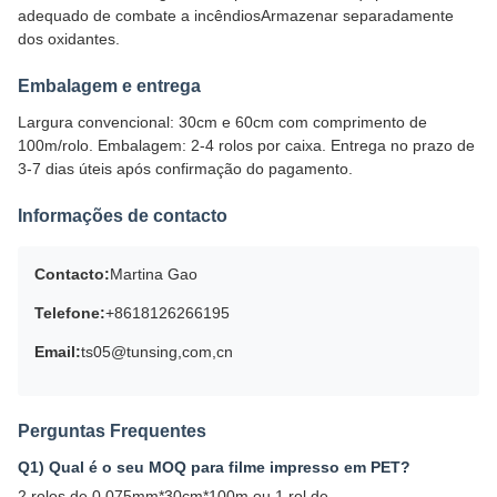
adequado de combate a incêndiosArmazenar separadamente
dos oxidantes.
Embalagem e entrega
Largura convencional: 30cm e 60cm com comprimento de
100m/rolo. Embalagem: 2-4 rolos por caixa. Entrega no prazo de
3-7 dias úteis após confirmação do pagamento.
Informações de contacto
Contacto:
Martina Gao
Telefone:
+8618126266195
Email:
ts05@tunsing,com,cn
Perguntas Frequentes
Q1) Qual é o seu MOQ para filme impresso em PET?
2 rolos de 0,075mm*30cm*100m ou 1 rol de