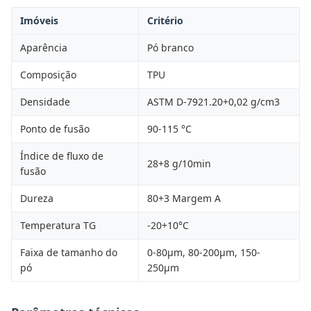
Imóveis
Critério
Aparência
Pó branco
Composição
TPU
Densidade
ASTM D-7921.20+0,02 g/cm3
Ponto de fusão
90-115 °C
Índice de fluxo de
28+8 g/10min
fusão
Dureza
80+3 Margem A
Temperatura TG
-20+10°C
Faixa de tamanho do
0-80μm, 80-200μm, 150-
pó
250μm