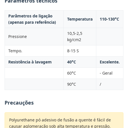
Parâmetros técnicos
Parâmetros de ligação
Temperatura
110-130°C
(apenas para referência)
10,5-2,5
Pressione
kg/cm2
Tempo.
8-15 S
Resistência à lavagem
40°C
Excelente.
60°C
- Geral
90°C
/
Precauções
Polyurethane pó adesivo de fusão a quente é fácil de
causar aglomeração sob alta temperatura e pressão.