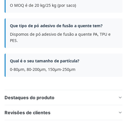
O MOQ é de 20 kg/25 kg (por saco)
Que tipo de pó adesivo de fusão a quente tem?
Dispomos de pó adesivo de fusão a quente PA, TPU e
PES.
Qual é o seu tamanho de partícula?
0-80μm, 80-200μm, 150μm-250μm
Destaques do produto
Polvo DTF de poliuretano termoplástico (TPU) para
Revisões de clientes
impressão digital de transferência de calor Visão geral
do produto O pó de fusão a quente ES220 DTF é