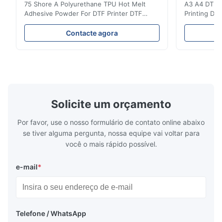
75 Shore A Polyurethane TPU Hot Melt
A3 A4 DTF PE
review.
Adhesive Powder For DTF Printer DTF
Printing DTF
Powder Technical Parameters Bonding
application A
Parameters ( reference only) Temperature
textile fabri
S*x
Contacte agora
S
110-130℃ Press 0.5-1.5 kg/cm2 Time 8-20
pattern after
S Washing Resistance 40℃ Excellent
to the touch
May 13.2026
Washing Resistance 60℃ / Washing
rubbing res
The buyer was very satisfied with the product and left a 5-star
Resistance 90℃ / DTF Powder Application:
machine ...
...
review.
Solicite um orçamento
Por favor, use o nosso formulário de contato online abaixo
se tiver alguma pergunta, nossa equipe vai voltar para
você o mais rápido possível.
e-mail
*
Telefone / WhatsApp