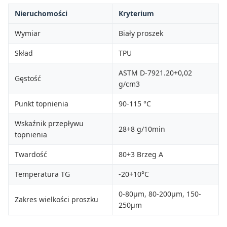
Nieruchomości
Kryterium
Wymiar
Biały proszek
Skład
TPU
ASTM D-7921.20+0,02
Gęstość
g/cm3
Punkt topnienia
90-115 °C
Wskaźnik przepływu
28+8 g/10min
topnienia
Twardość
80+3 Brzeg A
Temperatura TG
-20+10°C
0-80μm, 80-200μm, 150-
Zakres wielkości proszku
250μm