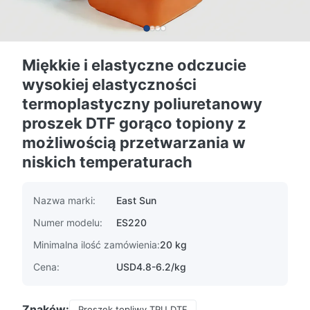
Miękkie i elastyczne odczucie
wysokiej elastyczności
termoplastyczny poliuretanowy
proszek DTF gorąco topiony z
możliwością przetwarzania w
niskich temperaturach
Nazwa marki:
East Sun
Numer modelu:
ES220
Minimalna ilość zamówienia:
20 kg
Cena:
USD4.8-6.2/kg
Znaków:
Proszek topliwy TPU DTF