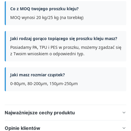
Co z MOQ twojego proszku kleju?
MOQ wynosi 20 kg/25 kg (na torebkę)
Jaki rodzaj gorąco topiącego się proszku kleju masz?
Posiadamy PA, TPU i PES w proszku, możemy zgadzać się
z Twoim wnioskiem o odpowiedni typ.
Jaki masz rozmiar cząstek?
0-80μm, 80-200μm, 150μm-250μm
Najważniejsze cechy produktu
Proszek DTF z poliuretanu termoplastycznego (TPU)
Opinie klientów