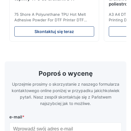
poliestrow
The buyer was very satisfied with the product and left a 5-star
75 Shore A Polyurethane TPU Hot Melt
A3 A4 DTF PE
review.
Adhesive Powder For DTF Printer DTF
Printing DTF
Powder Technical Parameters Bonding
application A
Parameters ( reference only) Temperature
textile fabri
S*x
Skontaktuj się teraz
S
110-130℃ Press 0.5-1.5 kg/cm2 Time 8-20
pattern after
S Washing Resistance 40℃ Excellent
to the touch
May 13.2026
Washing Resistance 60℃ / Washing
rubbing res
The buyer was very satisfied with the product and left a 5-star
Resistance 90℃ / DTF Powder Application:
machine ...
...
review.
Poproś o wycenę
Uprzejmie prosimy o skorzystanie z naszego formularza
kontaktowego online poniżej w przypadku jakichkolwiek
pytań. Nasz zespół skontaktuje się z Państwem
najszybciej jak to możliwe.
e-mail
*