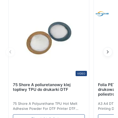
samoprzylepnej TPU▋ Ten produkt to
termoplastyczna folia klejąca topliwa, która jest
wzmocniona papierem rozdzielającym i może być
wielokrotnie podgrzewana i ...
VIDEO
75 Shore A poliuretanowy klej
Folia PET
topliwy TPU do drukarki DTF
drukowani
poliestrow
75 Shore A Polyurethane TPU Hot Melt
A3 A4 DTF PE
Adhesive Powder For DTF Printer DTF
Printing DTF
Powder Technical Parameters Bonding
application A