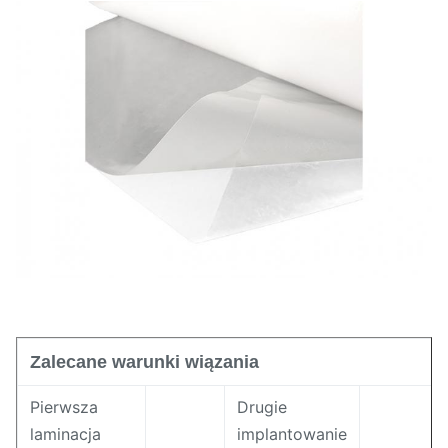
Wskaźnik szybkości
8±3g/10min
płynięcia
52 ± 2 (brzeg A)
Twardość
Proporcja
1,15 ± 0,02 g/cm3
Zalecane warunki wiązania
Pierwsza
Drugie
laminacja
implantowanie