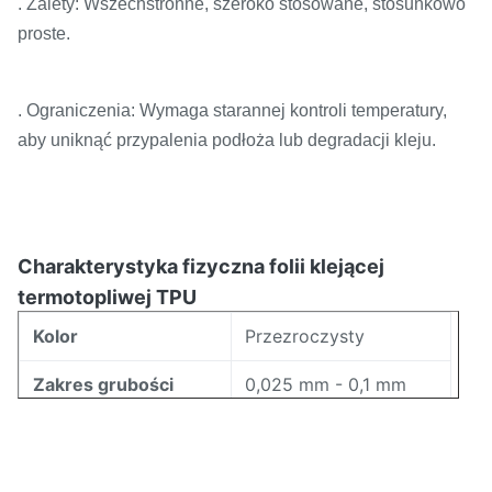
. Zalety: Wszechstronne, szeroko stosowane, stosunkowo
proste.
. Ograniczenia: Wymaga starannej kontroli temperatury,
aby uniknąć przypalenia podłoża lub degradacji kleju.
Charakterystyka fizyczna folii klejącej
termotopliwej TPU
Kolor
Przezroczysty
Zakres grubości
0,025 mm - 0,1 mm
Zakres szerokości
5mm - 1580mm
155-185℃ (ISO11357)
Zakres topnienia