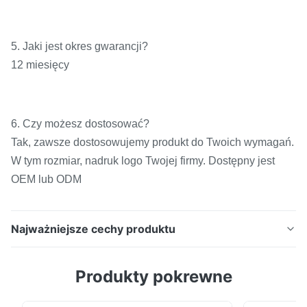
5. Jaki jest okres gwarancji?
12 miesięcy
6. Czy możesz dostosować?
Tak, zawsze dostosowujemy produkt do Twoich wymagań.
W tym rozmiar, nadruk logo Twojej firmy. Dostępny jest
OEM lub ODM
Najważniejsze cechy produktu
Trwała dwustronna folia klejąca na gorąco TPU
Produkty pokrewne
Doskonała przyczepność do rozciągliwych tkanin
odzieży sportowej i odzieży do jogi ▋Opis folii