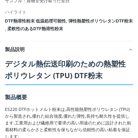
サンプル：貨物を受け取った翌日
ハイライト
DTF熱溶性粉末 低温処理可能性
,
弾性熱塑性ポリウレタンDTF粉末
,
柔軟性のあるDTF熱溶性粉末
製品説明
デジタル熱伝送印刷のための熱塑性
ポリウレタン (TPU) DTF粉末
製品概要
ES220 DTFホットメルト粉末は,高性能熱塑性ポリウレタン (TPU)
から製造され,優れた結合強度,優れた弾性,長持ち耐久性を提供し
ます.工業用および繊維用で要求の高い用途のために設計された粘
着材料の柔らかさと柔軟性を保ちながら信頼性の高い粘着を保証
します.