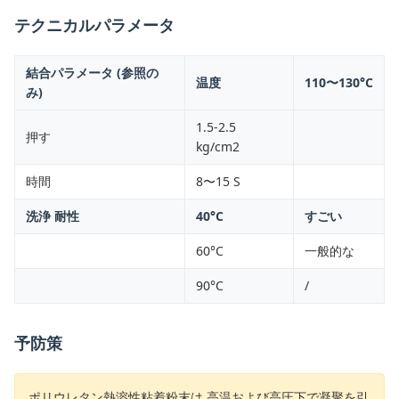
テクニカルパラメータ
結合パラメータ (参照の
温度
110〜130°C
み)
1.5-2.5
押す
kg/cm2
時間
8〜15 S
洗浄 耐性
40°C
すごい
60°C
一般的な
90°C
/
予防策
ポリウレタン熱溶性粘着粉末は,高温および高圧下で凝聚を引