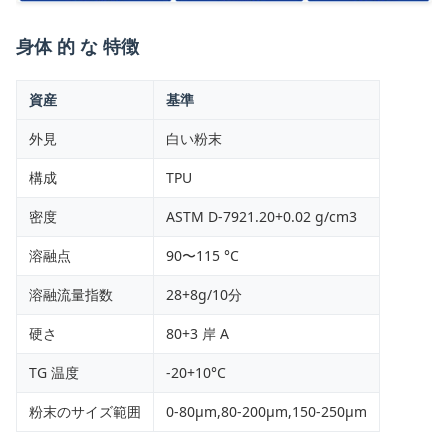
身体 的 な 特徴
資産
基準
外見
白い粉末
構成
TPU
密度
ASTM D-7921.20+0.02 g/cm3
溶融点
90〜115 °C
溶融流量指数
28+8g/10分
硬さ
80+3 岸 A
TG 温度
-20+10°C
粉末のサイズ範囲
0-80μm,80-200μm,150-250μm