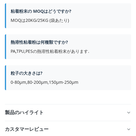
粘着粉末の MOQはどうですか?
MOQは20KG/25KG (袋あたり)
熱溶性粘着粉は何種類ですか?
PA,TPU,PESの熱溶性粘着粉末があります.
粒子の大きさは?
0-80μm,80-200μm,150μm-250μm
製品のハイライト
デジタル熱伝送印刷のための熱塑性ポリウレタン (TPU)
カスタマーレビュー
DTF粉末 製品概要 ES220 DTFホットメルト粉末は,高性