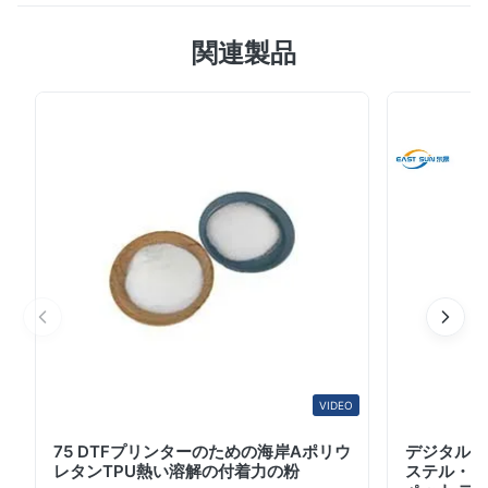
能熱塑性ポリウレタン (TPU) から製造され,優れた結合強
5.0
度,優れた弾性,長持ち耐久性を提供します.工業用および繊
関連製品
最近の50件のレビューに基づいて
維用で要求の高い用途のために設計された粘着材料の柔ら
5
100%
かさと柔軟性を保ちながら信頼性の高い粘着を保証しま
4
0
す. 主要 な 特徴 と 利点 柔らかい 柔軟 な 感じ- 硬化後で
3
0
も柔らかい質感を維持し,繊維のラミネーションや着用用
2
0
1
0
途の快適さを保証します 高い弾性 と 回復力- 伸縮回帰が
優れているため,弾性織物,スポーツウェア,伸縮性複合材に
最適です 低温加工可能性- ...
S*x
S
May 13.2026
The buyer was very satisfied with the product and left a 5-star
review.
VIDEO
S*x
S
75 DTFプリンターのための海岸Aポリウ
デジタル 
レタンTPU熱い溶解の付着力の粉
ステル・フィ
May 13.2026