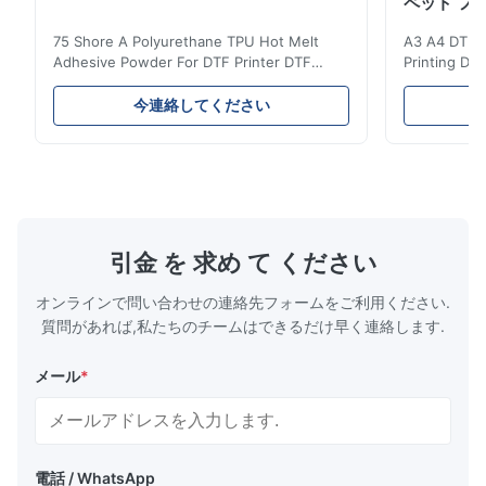
ペット フ
The buyer was very satisfied with the product and left a 5-star
75 Shore A Polyurethane TPU Hot Melt
A3 A4 DTF PE
review.
Adhesive Powder For DTF Printer DTF
Printing DTF
Powder Technical Parameters Bonding
application A
Parameters ( reference only) Temperature
textile fabri
S*x
今連絡してください
S
110-130℃ Press 0.5-1.5 kg/cm2 Time 8-20
pattern after
S Washing Resistance 40℃ Excellent
to the touch
May 13.2026
Washing Resistance 60℃ / Washing
rubbing res
The buyer was very satisfied with the product and left a 5-star
Resistance 90℃ / DTF Powder Application:
machine ...
...
review.
引金 を 求め て ください
オンラインで問い合わせの連絡先フォームをご利用ください.
質問があれば,私たちのチームはできるだけ早く連絡します.
メール
*
電話 / WhatsApp