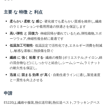
主要 な 特徴 と 利点
柔らかい 柔軟 な 感じ
- 硬化後でも柔らかい質感を維持し,繊維
のラミネーションや着用用途の快適さを保証します
高い弾性 と 回復力
- 伸縮回帰が優れているため,弾性織物,スポ
ーツウェア,伸縮性複合材に最適です
低温加工可能性
- 低温設定で活性化でき,エネルギー消費を削減
し,敏感な基板に熱損傷を防ぐ
繊維 に 強く 粘着 する
- 繊維の種類 (ポリエステル,ナイロン,綿
の混合物など) にしっかりと結合し,シーム,シーム,ラミナット
の耐久性を保証し,
迅速 に 固まる 効果 が 高く
- 自動生産ラインに適し,製造速度
と一貫性を向上させる
申請
ES220は,繊維や服装,熱伝送印刷,熱伝送ペスト,フラッキングペス