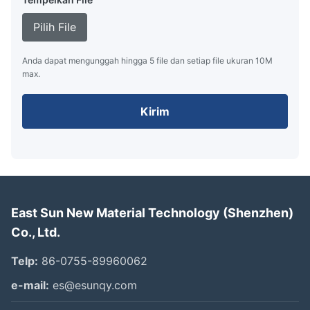
Pilih File
Anda dapat mengunggah hingga 5 file dan setiap file ukuran 10M
max.
Kirim
East Sun New Material Technology (Shenzhen)
Co., Ltd.
Telp:
86-0755-89960062
e-mail:
es@esunqy.com