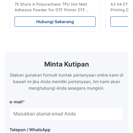
75 Shore A Polyurethane TPU Hot Melt
A3 A4 DTF PE
Adhesive Powder For DTF Printer DTF
Printing DTF
Powder Technical Parameters Bonding
application A
Parameters ( reference only) Temperature
textile fabri
Hubungi Sekarang
110-130℃ Press 0.5-1.5 kg/cm2 Time 8-20
pattern after
S Washing Resistance 40℃ Excellent
to the touch
Washing Resistance 60℃ / Washing
rubbing res
Resistance 90℃ / DTF Powder Application:
machine ...
...
Minta Kutipan
Silakan gunakan formulir kontak pertanyaan online kami di
bawah ini jika Anda memiliki pertanyaan, tim kami akan
menghubungi Anda sesegera mungkin.
e-mail
*
Telepon / WhatsApp