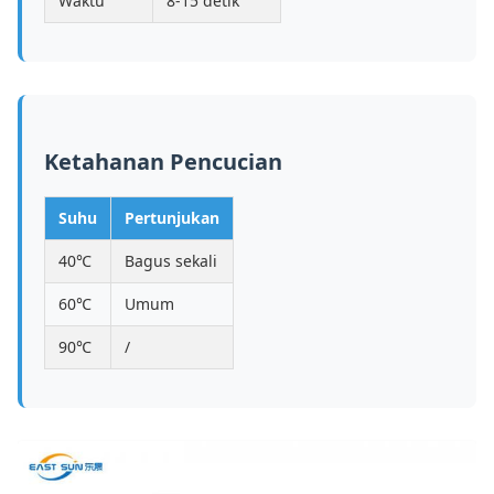
Waktu
8-15 detik
Ketahanan Pencucian
Suhu
Pertunjukan
40℃
Bagus sekali
60℃
Umum
90℃
/