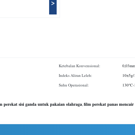
>
Ketebalan Konvensional:
0,03m
Indeks Aliran Leleh:
10±5g/
Suhu Operasional:
130℃-
lm perekat sisi ganda untuk pakaian olahraga
film perekat panas mencair
,