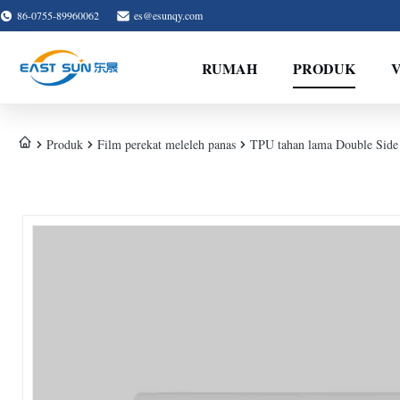
86-0755-89960062
es@esunqy.com
RUMAH
PRODUK
Produk
Film perekat meleleh panas
TPU tahan lama Double Side 