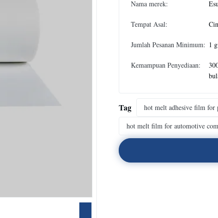
Nama merek:
Es
Tempat Asal:
Ci
Jumlah Pesanan Minimum:
1 g
Kemampuan Penyediaan:
300
bul
Tag
hot melt adhesive film for
hot melt film for automotive co