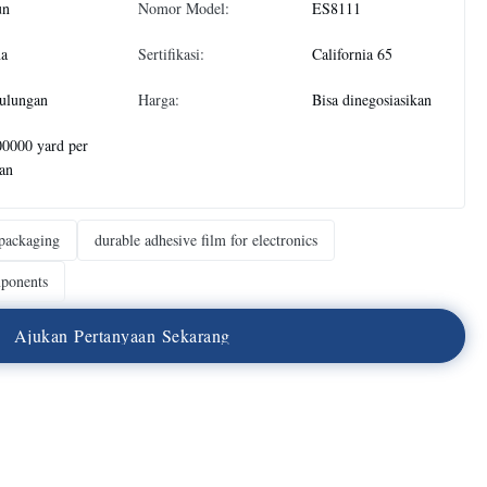
un
Nomor Model:
ES8111
na
Sertifikasi:
California 65
ulungan
Harga:
Bisa dinegosiasikan
0000 yard per
an
 packaging
durable adhesive film for electronics
mponents
A
j
u
k
a
n
P
e
r
t
a
n
y
a
a
n
S
e
k
a
r
a
n
g