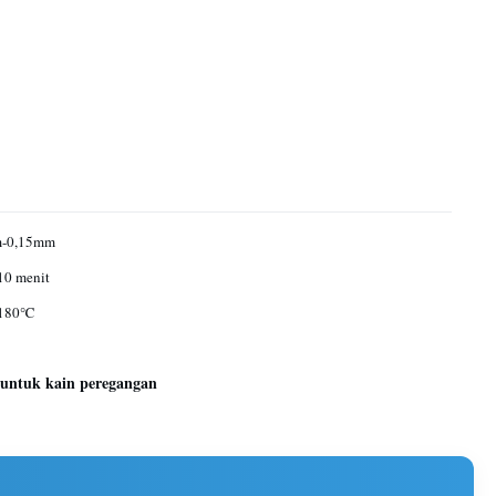
m-0,15mm
10 menit
180℃
 untuk kain peregangan