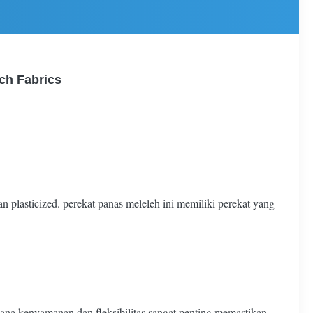
ch Fabrics
n plasticized. perekat panas meleleh ini memiliki perekat yang
na kenyamanan dan fleksibilitas sangat penting.memastikan