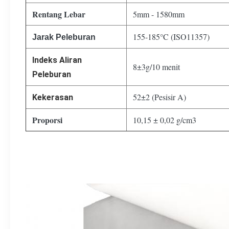
Rentang Lebar
5mm - 1580mm
155-185°C (ISO11357)
Jarak Peleburan
Indeks Aliran
8±3g/10 menit
Peleburan
52±2 (Pesisir A)
Kekerasan
Proporsi
10,15 ± 0,02 g/cm3