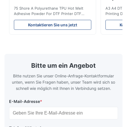
75 Shore A Polyurethane TPU Hot Melt
A3 A4 DTF PE
Adhesive Powder For DTF Printer DTF
Printing DTF
Powder Technical Parameters Bonding
application A
Parameters ( reference only) Temperature
textile fabri
Kontaktieren Sie uns jetzt
Kon
110-130℃ Press 0.5-1.5 kg/cm2 Time 8-20
pattern after
S Washing Resistance 40℃ Excellent
to the touch
Washing Resistance 60℃ / Washing
rubbing res
Resistance 90℃ / DTF Powder Application:
machine ...
...
Bitte um ein Angebot
Bitte nutzen Sie unser Online-Anfrage-Kontaktformular
unten, wenn Sie Fragen haben, unser Team wird sich so
schnell wie möglich mit Ihnen in Verbindung setzen.
E-Mail-Adresse
*