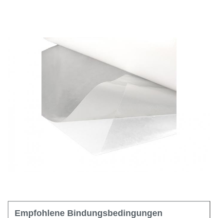
Breitenbereich
5mm - 1580mm
155-185℃ (ISO11357)
Schmelzbereich
8±3g/10min
Schmelzflussindex
52±2 (Ufer A)
Härte
Anteil
1,15 ± 0,02 g/cm³
Empfohlene Bindungsbedingungen