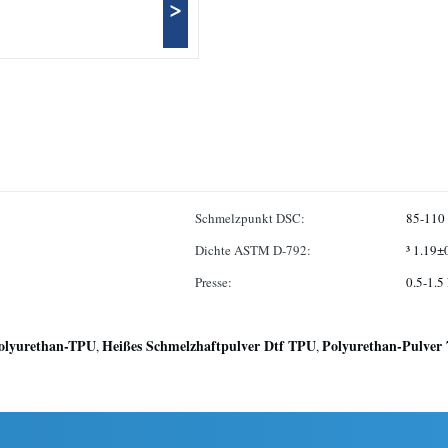
>
Schmelzpunkt DSC:
85-110
Dichte ASTM D-792:
³ 1.19±
Presse:
0.5-1.5
Polyurethan-TPU
Heißes Schmelzhaftpulver Dtf TPU
Polyurethan-Pulver 
,
,