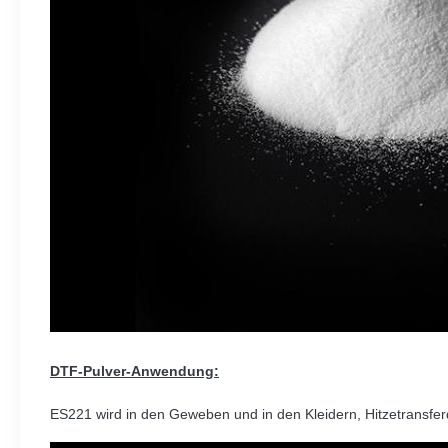
DTF-Pulver-
Anwendung:
ES221 wird in den Geweben und in den Kleidern, Hitzetransfer