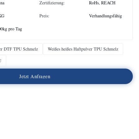
ina
Zertifizierung:
RoHs, REACH
KG
Preis:
Verhandlungsfähig
00kg pro Tag
ver DTF TPU Schmelz
Weißes heißes Haftpulver TPU Schmelz
U
J
e
t
z
t
A
n
f
r
a
g
e
n