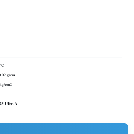
 ℃
0.02 g/cm
 kg/cm2
75 Ufer-A