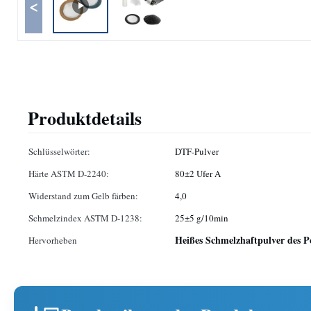
<
Produktdetails
Schlüsselwörter:
DTF-Pulver
Härte ASTM D-2240:
80±2 Ufer A
Widerstand zum Gelb färben:
4,0
Schmelzindex ASTM D-1238:
25±5 g/10min
Heißes Schmelzhaftpulver des 
Hervorheben