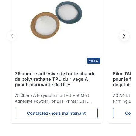
VIDEO
75 poudre adhésive de fonte chaude
Film d'AN
du polyuréthane TPU du rivage A
pour le fi
pour l'imprimante de DTF
de jet d'en
75 Shore A Polyurethane TPU Hot Melt
A3 A4 DTF PE
Adhesive Powder For DTF Printer DTF
Printing DTF
Powder Technical Parameters Bonding
application A
Parameters ( reference only) Temperature
textile fabri
Contactez-nous maintenant
Cont
110-130℃ Press 0.5-1.5 kg/cm2 Time 8-20
pattern after
S Washing Resistance 40℃ Excellent
to the touch
Washing Resistance 60℃ / Washing
rubbing res
Resistance 90℃ / DTF Powder Application:
machine ...