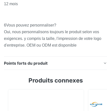
12 mois
6Vous pouvez personnaliser?
Oui, nous personnalisons toujours le produit selon vos
exigences. y compris la taille, l'impression de votre logo
d'entreprise. OEM ou ODM est disponible
Points forts du produit
Film adhésif à fusion à chaud TPU double face durable
Produits connexes
Excellente adhérence pour les vêtements de sport et
les vêtements de yoga Je ne sais pas.Description du
film adhésif TPUJe ne sais pas. Ce produit est un film
adhésif thermoplastique à fusion à chaud, qui est
supporté par du papier de libération ...