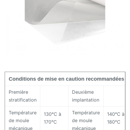
8 ± 3 g/10 min
fusion
52 ± 2 (côte A)
Dureté
Proportion
10,15 ± 0,02 g/cm3
Conditions de mise en caution recommandées
Première
Deuxième
stratification
implantation
Température
Température
130°C à
140°C à
de moule
de moule
170°C
180°C
mécanique
mécanique